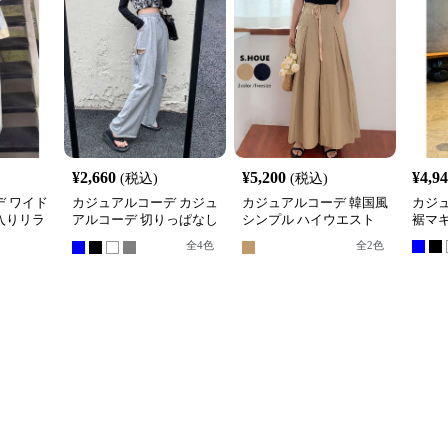
¥
2,660
¥
5,200
¥
4,9
(税込)
(税込)
 ワイド
カジュアルコーデ カジュ
カジュアルコーデ 韓国風
カジ
入りリラ
アルコーデ 切りっぱなし
シンプル ハイウエスト
裾マ
ワイドスウェットパンツ
ワイドパンツ 春夏
全
4
色
全
2
色