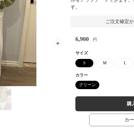
す。
ご注文確定か
6,900
円
Next slide
サイズ
S
M
L
カラー
グリーン
購
カー