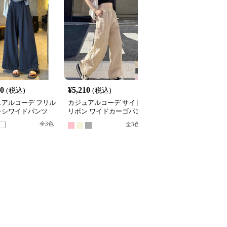
40
¥
5,210
¥
3,340
(税込)
(税込)
(税込)
ュアルコーデ フリル
カジュアルコーデ サイド
カジュアルコーデ ゆっ
キシワイドパンツ
リボン ワイドカーゴパン
りハイウエストストレー
ツ 春夏
トパンツ
全
3
色
全
3
色