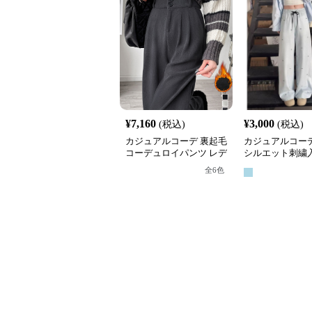
¥
7,160
¥
3,000
(税込)
(税込)
カジュアルコーデ 裏起毛
カジュアルコーデ
コーデュロイパンツ レデ
シルエット刺繍
ィース高腰ワイド
ックスパンツ
全
6
色