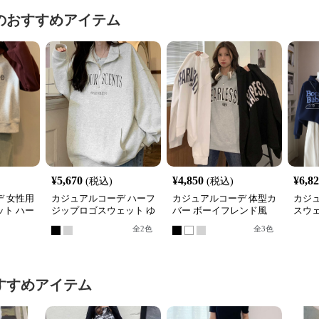
のおすすめアイテム
¥
5,670
¥
4,850
¥
6,8
(税込)
(税込)
 女性用
カジュアルコーデ ハーフ
カジュアルコーデ 体型カ
カジ
ト ハー
ジップロゴスウェット ゆ
バー ボーイフレンド風
スウ
れトップ
ったりビッグシルエット
ロゴ スウェット
ィース
全
2
色
全
3
色
展開
すすめアイテム