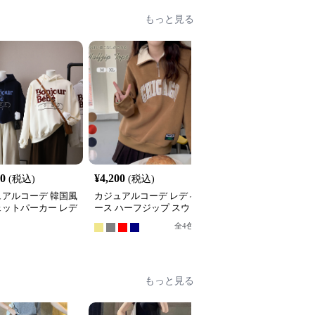
もっと見る
20
¥
4,200
¥
6,480
(税込)
(税込)
(税込)
ュアルコーデ 韓国風
カジュアルコーデ レディ
カジュアルコーデ 袖ラ
ェットパーカー レデ
ース ハーフジップ スウ
ン裏起毛スウェット秋冬
 フード付き ５色
ェット ゆったり カジュ
レディース暖か
全
4
色
全
4
色
アル トップス
もっと見る