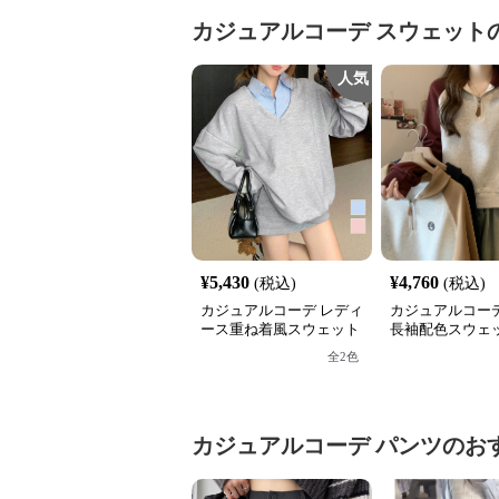
カジュアルコーデ
スウェット
人気
¥
5,430
¥
4,760
(税込)
(税込)
カジュアルコーデ レディ
カジュアルコーデ
ース重ね着風スウェット
長袖配色スウェッ
長袖シャツ襟切り替え
フジップ おしゃ
全
2
色
ス
カジュアルコーデ
パンツ
のお