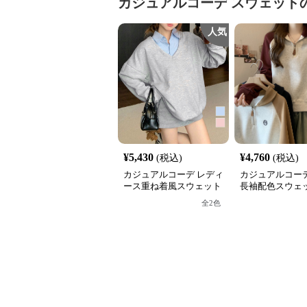
カジュアルコーデ
スウェット
人気
¥
5,430
¥
4,760
(税込)
(税込)
カジュアルコーデ レディ
カジュアルコーデ
ース重ね着風スウェット
長袖配色スウェッ
長袖シャツ襟切り替え
フジップ おしゃ
全
2
色
ス