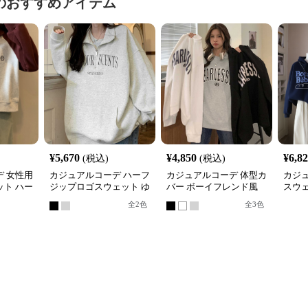
のおすすめアイテム
¥
5,670
¥
4,850
¥
6,8
(税込)
(税込)
 女性用
カジュアルコーデ ハーフ
カジュアルコーデ 体型カ
カジ
ト ハー
ジップロゴスウェット ゆ
バー ボーイフレンド風
スウ
れトップ
ったりビッグシルエット
ロゴ スウェット
ィース
全
2
色
全
3
色
展開