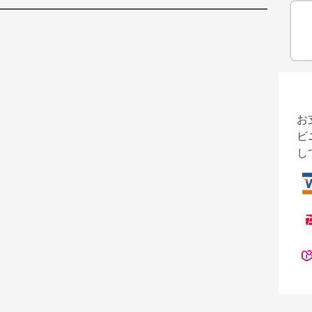
お
ビ
し