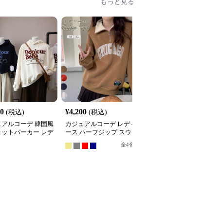
もっと見る
20
¥
4,200
¥
6,480
(税込)
(税込)
(税込)
ュアルコーデ 韓国風
カジュアルコーデ レディ
カジュアルコーデ 袖ラ
ェットパーカー レデ
ース ハーフジップ スウ
ン裏起毛スウェット秋冬
 フード付き ５色
ェット ゆったり カジュ
レディース暖か
全
4
色
全
4
色
アル トップス