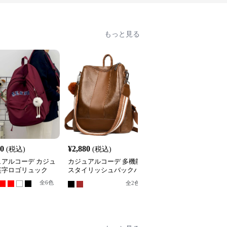
もっと見る
40
¥
2,880
¥
3,180
(税込)
(税込)
(税込)
ュアルコーデ カジュ
カジュアルコーデ 多機能
カジュアルコーデ カジ
英字ロゴリュック
スタイリッシュバックパ
アルマカロンリュック
ック
全
6
色
全
5
色
全
2
色