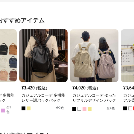
おすすめアイテム
¥
3,420
¥
4,020
¥
3,6
(税込)
(税込)
 多機能
カジュアルコーデ 多機能
カジュアルコーデ ゆった
カジ
ック
レザー調バックパック
りフリルデザイン バック
アル
パック
全
7
全
2
色
全
4
色
色