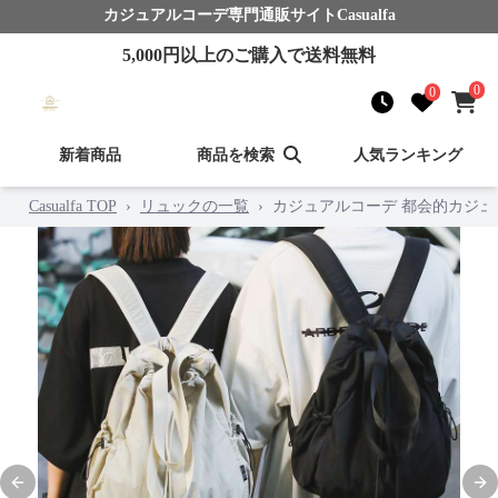
カジュアルコーデ
専門通販サイト
Casualfa
5,000
円以上のご購入で送料無料
0
0
新着商品
商品を検索
人気ランキング
Casualfa TOP
›
リュックの一覧
›
カジュアルコーデ 都会的カジュ
Previous slide
Nex