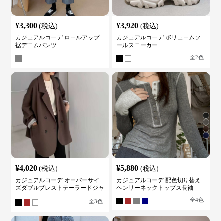
¥
3,300
¥
3,920
(税込)
(税込)
カジュアルコーデ ロールアップ
カジュアルコーデ ボリュームソ
裾デニムパンツ
ールスニーカー
全
2
色
¥
4,020
¥
5,880
(税込)
(税込)
カジュアルコーデ オーバーサイ
カジュアルコーデ 配色切り替え
ズダブルブレストテーラードジャ
ヘンリーネックトップス長袖
ケット
全
4
色
全
3
色