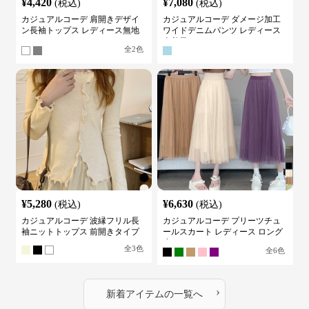
¥
4,420
¥
7,080
(税込)
(税込)
カジュアルコーデ 肩開きデザイ
カジュアルコーデ ダメージ加工
ン長袖トップス レディース無地
ワイドデニムパンツ レディース
カットソー
古着風
全
2
色
¥
5,280
¥
6,630
(税込)
(税込)
カジュアルコーデ 波縁フリル長
カジュアルコーデ プリーツチュ
袖ニットトップス 前開きタイプ
ールスカート レディース ロング
丈
全
3
色
全
6
色
›
新着アイテムの一覧へ