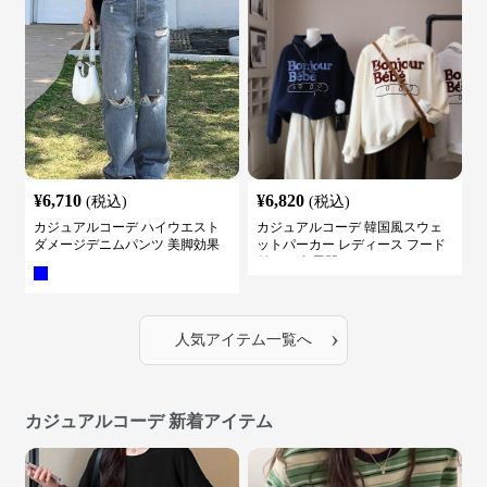
¥
6,710
¥
6,820
(税込)
(税込)
カジュアルコーデ ハイウエスト
カジュアルコーデ 韓国風スウェ
ダメージデニムパンツ 美脚効果
ットパーカー レディース フード
付き ５色展開
›
人気アイテム一覧へ
カジュアルコーデ 新着アイテム