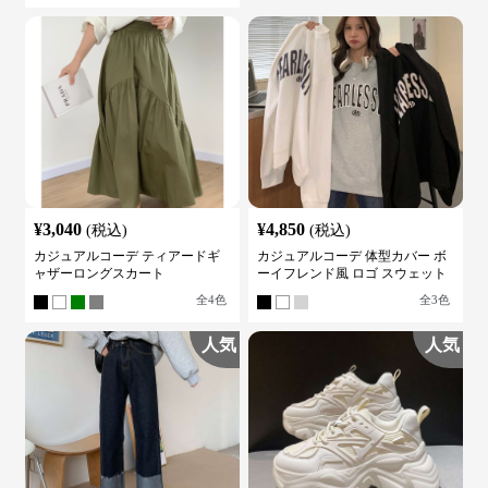
¥
3,040
¥
4,850
(税込)
(税込)
カジュアルコーデ ティアードギ
カジュアルコーデ 体型カバー ボ
ャザーロングスカート
ーイフレンド風 ロゴ スウェット
全
4
色
全
3
色
人気
人気