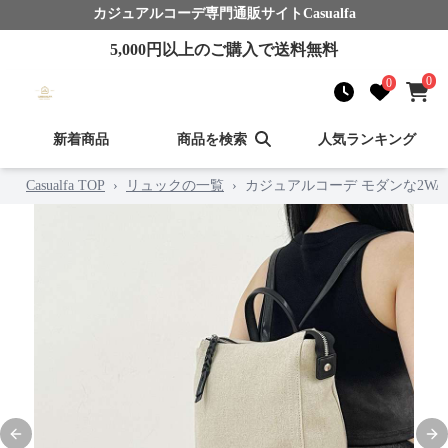
カジュアルコーデ
専門通販サイト
Casualfa
5,000
円以上のご購入で送料無料
0
0
新着商品
商品を検索
人気ランキング
Casualfa TOP
›
リュックの一覧
›
カジュアルコーデ モダンな2W
Previous slide
Nex