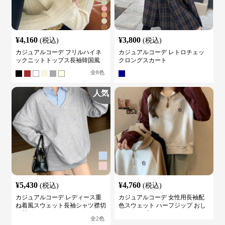
¥
4,160
¥
3,800
(税込)
(税込)
カジュアルコーデ フリルハイネ
カジュアルコーデ レトロチェッ
ックニットトップス長袖韓国風
クロングスカート
全
8
色
人気
¥
5,430
¥
4,760
(税込)
(税込)
カジュアルコーデ レディース重
カジュアルコーデ 女性用長袖配
ね着風スウェット長袖シャツ襟切
色スウェット ハーフジップ おし
り替え
ゃれトップス
全
2
色