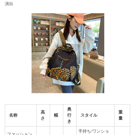
演出
奥
高
重
名称
幅
行
スタイル
さ
量
き
手持ち/ワンショ
ファッション