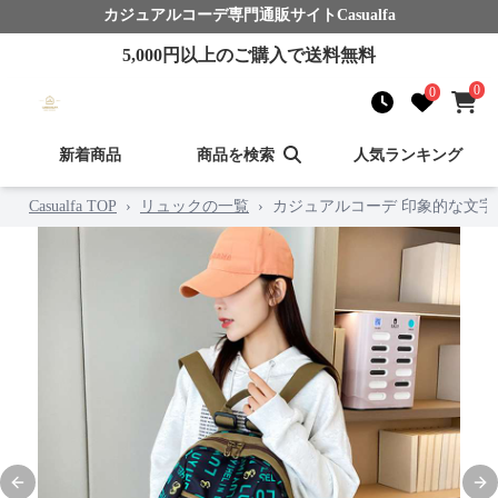
カジュアルコーデ
専門通販サイト
Casualfa
5,000
円以上のご購入で送料無料
0
0
新着商品
商品を検索
人気ランキング
Casualfa TOP
›
リュックの一覧
›
カジュアルコーデ 印象的な文字
Previous slide
Nex