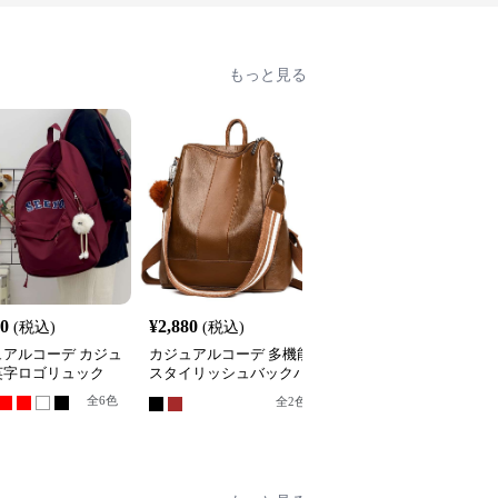
もっと見る
40
¥
2,880
¥
3,180
(税込)
(税込)
(税込)
ュアルコーデ カジュ
カジュアルコーデ 多機能
カジュアルコーデ カジ
英字ロゴリュック
スタイリッシュバックパ
アルマカロンリュック
ック
全
6
色
全
5
色
全
2
色