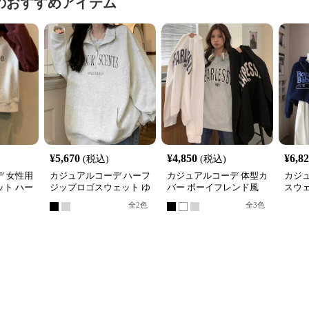
のおすすめアイテム
¥
5,670
¥
4,850
¥
6,8
(税込)
(税込)
 女性用
カジュアルコーデ ハーフ
カジュアルコーデ 体型カ
カジ
ト ハー
ジップロゴスウェット ゆ
バー ボーイフレンド風
スウ
れトップ
ったりビッグシルエット
ロゴ スウェット
ィース
全
2
色
全
3
色
展開