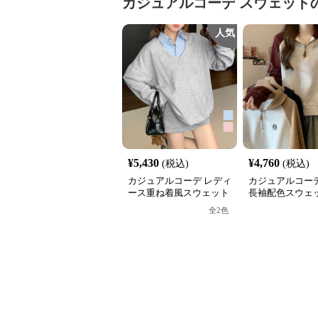
カジュアルコーデ
スウェット
人気
¥
5,430
¥
4,760
(税込)
(税込)
カジュアルコーデ レディ
カジュアルコーデ
ース重ね着風スウェット
長袖配色スウェッ
長袖シャツ襟切り替え
フジップ おしゃ
全
2
色
ス