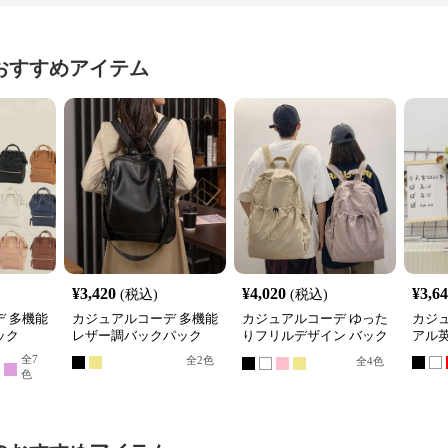
おすすめアイテム
¥
3,420
¥
4,020
¥
3,6
(税込)
(税込)
 多機能
カジュアルコーデ 多機能
カジュアルコーデ ゆった
カジ
ック
レザー調バックパック
りフリルデザイン バック
アル
パック
全
7
全
2
色
全
4
色
色