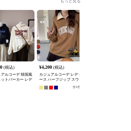
もっと見る
20
¥
4,200
¥
6,480
(税込)
(税込)
(税込)
ュアルコーデ 韓国風
カジュアルコーデ レディ
カジュアルコーデ 袖ラ
ェットパーカー レデ
ース ハーフジップ スウ
ン裏起毛スウェット秋冬
 フード付き ５色
ェット ゆったり カジュ
レディース暖か
全
4
色
全
4
色
アル トップス