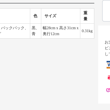
重
色
サイズ
量
、バックパック、
黒、
幅28cm x 高さ31cm x
0.31kg
グ
青
奥行12cm
お
ビ
し