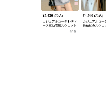
¥
5,430
¥
4,760
(税込)
(税込)
カジュアルコーデ レディ
カジュアルコーデ
ース重ね着風スウェット
長袖配色スウェッ
長袖シャツ襟切り替え
フジップ おしゃ
全
2
色
ス