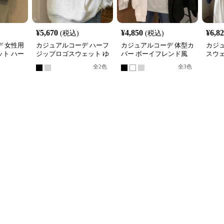
¥
5,670
¥
4,850
¥
6,8
(税込)
(税込)
 女性用
カジュアルコーデ ハーフ
カジュアルコーデ 体型カ
カジ
ト ハー
ジップロゴスウェット ゆ
バー ボーイフレンド風
スウ
れトップ
ったりビッグシルエット
ロゴ スウェット
ィース
全
2
色
全
3
色
展開