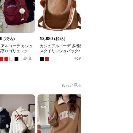
40
¥
2,880
¥
3,180
(税込)
(税込)
(税込)
ュアルコーデ カジュ
カジュアルコーデ 多機能
カジュアルコーデ カジ
英字ロゴリュック
スタイリッシュバックパ
アルマカロンリュック
ック
全
6
色
全
5
色
全
2
色
もっと見る