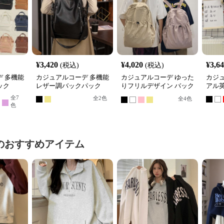
¥
3,420
¥
4,020
¥
3,6
(税込)
(税込)
 多機能
カジュアルコーデ 多機能
カジュアルコーデ ゆった
カジ
ック
レザー調バックパック
りフリルデザイン バック
アル
パック
全
7
全
2
色
全
4
色
色
のおすすめアイテム