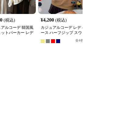
20
¥
4,200
¥
6,480
(税込)
(税込)
(税込)
ュアルコーデ 韓国風
カジュアルコーデ レディ
カジュアルコーデ 袖ラ
ェットパーカー レデ
ース ハーフジップ スウ
ン裏起毛スウェット秋冬
 フード付き ５色
ェット ゆったり カジュ
レディース暖か
全
4
色
全
4
色
アル トップス