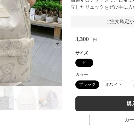
立したリュックをぜひ手に入
ご注文確定か
3,300
円
Next slide
サイズ
F
カラー
ブラック
ホワイト
購
カー