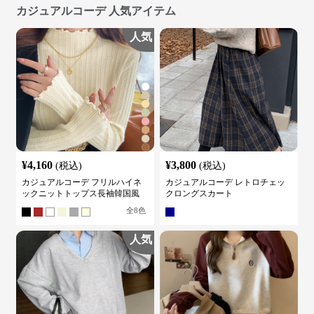
カジュアルコーデ 人気アイテム
人気
¥
4,160
¥
3,800
(税込)
(税込)
カジュアルコーデ フリルハイネ
カジュアルコーデ レトロチェッ
ックニットトップス長袖韓国風
クロングスカート
全
8
色
人気