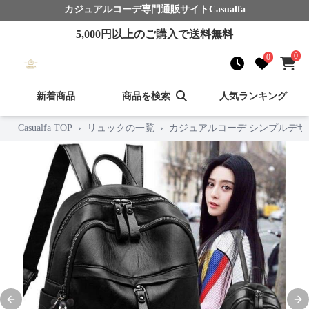
カジュアルコーデ
専門通販サイト
Casualfa
5,000
円以上のご購入で送料無料
0
0
新着商品
商品を検索
人気ランキング
Casualfa TOP
›
リュックの一覧
›
カジュアルコーデ シンプルデザ
Previous slide
Nex