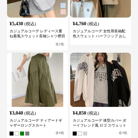
¥
5,430
¥
4,760
(税込)
(税込)
カジュアルコーデ レディース重
カジュアルコーデ 女性用長袖配
ね着風スウェット長袖シャツ襟切
色スウェット ハーフジップ おし
り替え
ゃれトップス
全
2
色
¥
3,040
¥
4,850
(税込)
(税込)
カジュアルコーデ ティアードギ
カジュアルコーデ 体型カバー ボ
ャザーロングスカート
ーイフレンド風 ロゴ スウェット
全
4
色
全
3
色