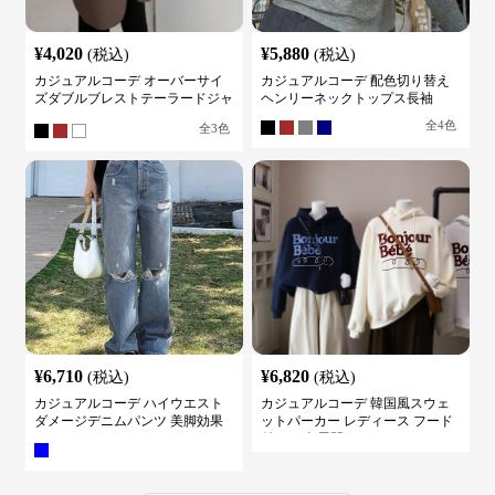
¥
4,020
¥
5,880
(税込)
(税込)
カジュアルコーデ オーバーサイ
カジュアルコーデ 配色切り替え
ズダブルブレストテーラードジャ
ヘンリーネックトップス長袖
ケット
全
4
色
全
3
色
¥
6,710
¥
6,820
(税込)
(税込)
カジュアルコーデ ハイウエスト
カジュアルコーデ 韓国風スウェ
ダメージデニムパンツ 美脚効果
ットパーカー レディース フード
付き ５色展開