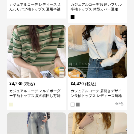
カジュアルコーデ レディース ふ
カジュアルコーデ 段違いフリル
んわりパフ袖トップス 夏用半袖
半袖トップス 体型カバー夏服
カットソー
¥
4,230
¥
4,420
(税込)
(税込)
カジュアルコーデ マルチボーダ
カジュアルコーデ 肩開きデザイ
ー半袖トップス 夏の着回し万能
ン長袖トップス レディース無地
カットソー
カットソー
全
2
色