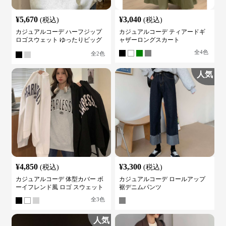
¥
5,670
¥
3,040
(税込)
(税込)
カジュアルコーデ ハーフジップ
カジュアルコーデ ティアードギ
ロゴスウェット ゆったりビッグ
ャザーロングスカート
シルエット
全
4
色
全
2
色
人気
¥
4,850
¥
3,300
(税込)
(税込)
カジュアルコーデ 体型カバー ボ
カジュアルコーデ ロールアップ
ーイフレンド風 ロゴ スウェット
裾デニムパンツ
全
3
色
人気