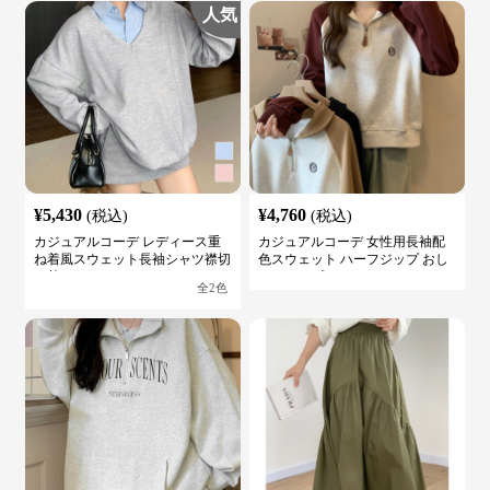
人気
¥
5,430
¥
4,760
(税込)
(税込)
カジュアルコーデ レディース重
カジュアルコーデ 女性用長袖配
ね着風スウェット長袖シャツ襟切
色スウェット ハーフジップ おし
り替え
ゃれトップス
全
2
色