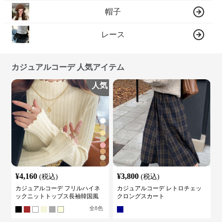
帽子
レース
カジュアルコーデ 人気アイテム
人気
¥
4,160
¥
3,800
(税込)
(税込)
カジュアルコーデ フリルハイネ
カジュアルコーデ レトロチェッ
ックニットトップス長袖韓国風
クロングスカート
全
8
色