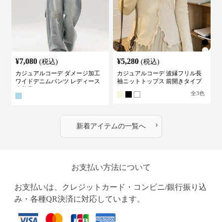
¥
7,080
¥
5,280
(税込)
(税込)
カジュアルコーデ ダメージ加工
カジュアルコーデ 波縁フリル長
ワイドデニムパンツ レディース
袖ニットトップス 前開きタイプ
古着風
全
3
色
›
新着アイテムの一覧へ
お支払い方法について
お支払いは、クレジットカード・コンビニ/銀行振り込
み・各種QR決済に対応しています。