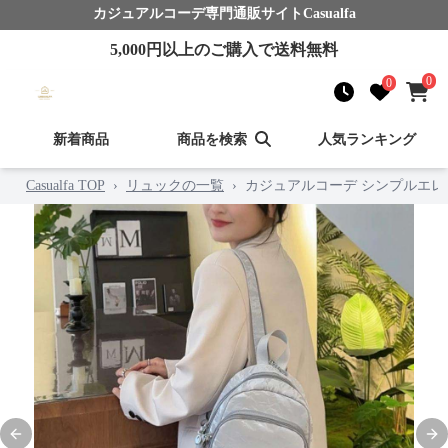
カジュアルコーデ
専門通販サイト
Casualfa
5,000
円以上のご購入で送料無料
0
0
新着商品
商品を検索
人気ランキング
Casualfa TOP
›
リュックの一覧
›
カジュアルコーデ シンプルエレ
Previous slide
Nex