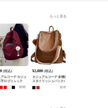
もっと見る
40
¥
2,880
¥
3,180
(税込)
(税込)
(税込)
ュアルコーデ カジュ
カジュアルコーデ 多機能
カジュアルコーデ カジ
英字ロゴリュック
スタイリッシュバックパ
アルマカロンリュック
ック
全
6
色
全
5
色
全
2
色