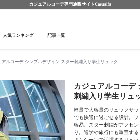
カジュアルコーデ
専門通販サイト
Casualfa
人気ランキング
記事一覧
ュアルコーデ シンプルデザイン スター刺繍入り学生リュック
カジュアルコーデ 
刺繍入り学生リュ
軽量で大容量のリュックサッ
でも快適に過ごせる設計。フ
容易。スター刺繍がアクセン
り。通学や旅行にも重宝する
まなシーンで活躍するリュッ