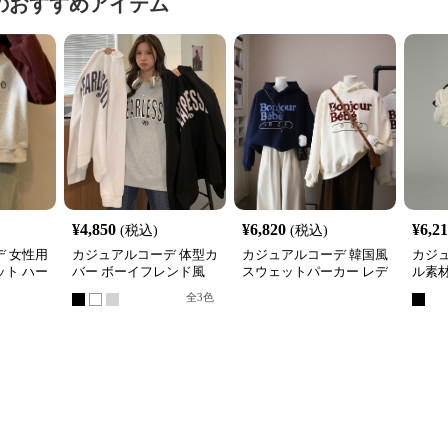
のおすすめアイテム
¥
4,850
¥
6,820
¥
6,2
(税込)
(税込)
 女性用
カジュアルコーデ 体型カ
カジュアルコーデ 韓国風
カジ
ト ハー
バー ボーイフレンド風
スウェットパーカー レデ
ル素
れトップ
ロゴ スウェット
ィース フード付き ５色
付き
全
3
色
展開