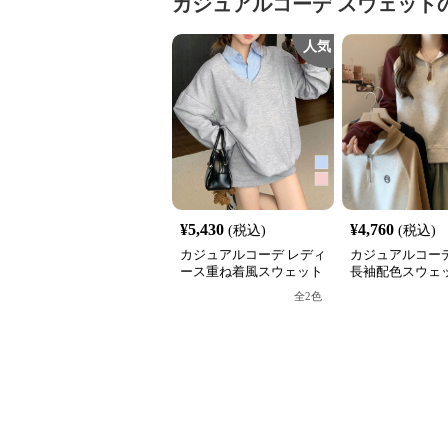
カジュアルコーデ
スウェット
人気
¥
5,430
¥
4,760
(税込)
(税込)
カジュアルコーデ レディ
カジュアルコーデ
ース重ね着風スウェット
長袖配色スウェッ
長袖シャツ襟切り替え
フジップ おしゃ
全
2
色
ス