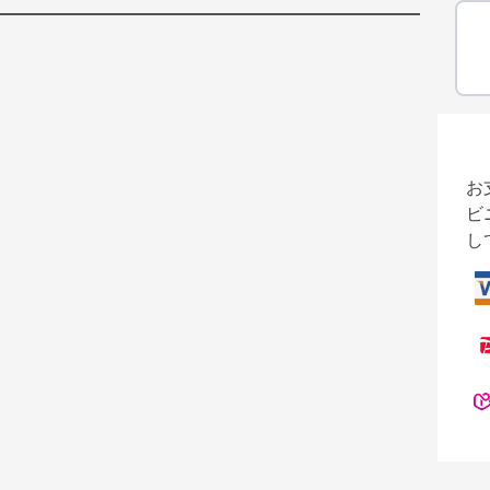
お
ビ
し