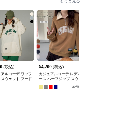
もっと見る
10
¥
4,200
¥
6,480
(税込)
(税込)
(税込)
ュアルコーデ ワッフ
カジュアルコーデ レディ
カジュアルコーデ 袖ラ
材スウェット フード
ース ハーフジップ スウ
ン裏起毛スウェット秋冬
韓国風レディース
ェット ゆったり カジュ
レディース暖か
全
4
色
全
4
色
アル トップス