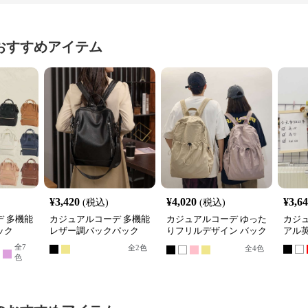
おすすめアイテム
¥
3,420
¥
4,020
¥
3,6
(税込)
(税込)
 多機能
カジュアルコーデ 多機能
カジュアルコーデ ゆった
カジ
ック
レザー調バックパック
りフリルデザイン バック
アル
パック
全
7
全
2
色
全
4
色
色