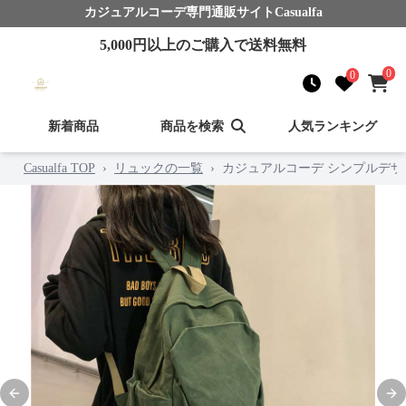
カジュアルコーデ
専門通販サイト
Casualfa
5,000
円以上のご購入で送料無料
0
0
新着商品
商品を検索
人気ランキング
Casualfa TOP
›
リュックの一覧
›
カジュアルコーデ シンプルデザ
Previous slide
Nex