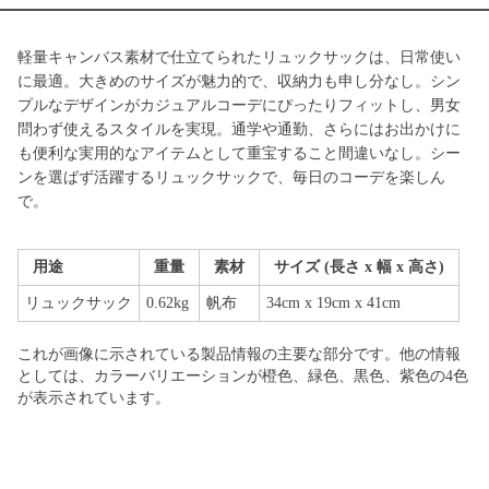
軽量キャンバス素材で仕立てられたリュックサックは、日常使い
に最適。大きめのサイズが魅力的で、収納力も申し分なし。シン
プルなデザインがカジュアルコーデにぴったりフィットし、男女
問わず使えるスタイルを実現。通学や通勤、さらにはお出かけに
も便利な実用的なアイテムとして重宝すること間違いなし。シー
ンを選ばず活躍するリュックサックで、毎日のコーデを楽しん
で。
用途
重量
素材
サイズ (長さ x 幅 x 高さ)
リュックサック
0.62kg
帆布
34cm x 19cm x 41cm
これが画像に示されている製品情報の主要な部分です。他の情報
としては、カラーバリエーションが橙色、緑色、黒色、紫色の4色
が表示されています。