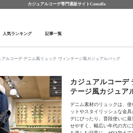
カジュアルコーデ
専門通販サイト
Casualfa
人気ランキング
記事一覧
ュアルコーデ デニム風リュック ヴィンテージ風カジュアルバッグ
カジュアルコーデ 
テージ風カジュア
デニム素材のリュックは、使
ットやスタイリッシュな金具
デにぴったり。普段使いに最
せやすく、幅広い年代の方に
を楽しむ日常に、ぜひ加えて