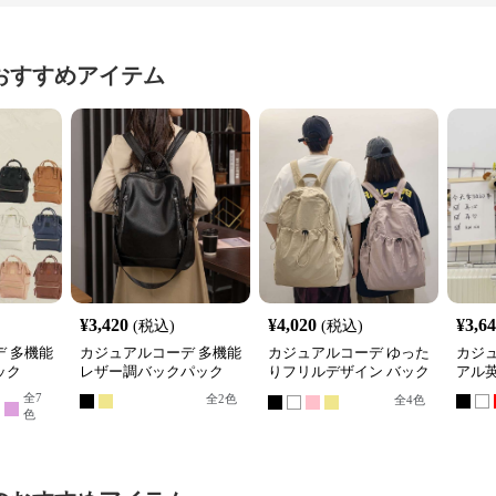
おすすめアイテム
¥
3,420
¥
4,020
¥
3,6
(税込)
(税込)
 多機能
カジュアルコーデ 多機能
カジュアルコーデ ゆった
カジ
ック
レザー調バックパック
りフリルデザイン バック
アル
パック
全
7
全
2
色
全
4
色
色