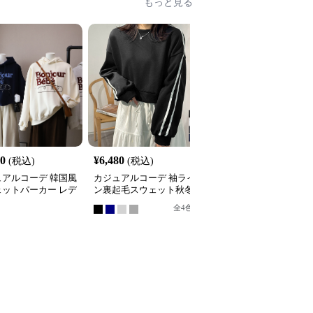
もっと見る
20
¥
6,480
¥
5,130
(税込)
(税込)
(税込)
ュアルコーデ 韓国風
カジュアルコーデ 袖ライ
カジュアルコーデ ロゴ
ェットパーカー レデ
ン裏起毛スウェット秋冬
リント スウェット 韓国
 フード付き ５色
レディース暖か
風 レディース
全
4
色
全
3
色