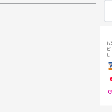
お
ビ
し