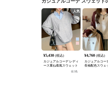
カジュアルコーデ
スウェット
人気
¥
5,430
¥
4,760
(税込)
(税込)
カジュアルコーデ レディ
カジュアルコーデ
ース重ね着風スウェット
長袖配色スウェッ
長袖シャツ襟切り替え
フジップ おしゃ
全
2
色
ス