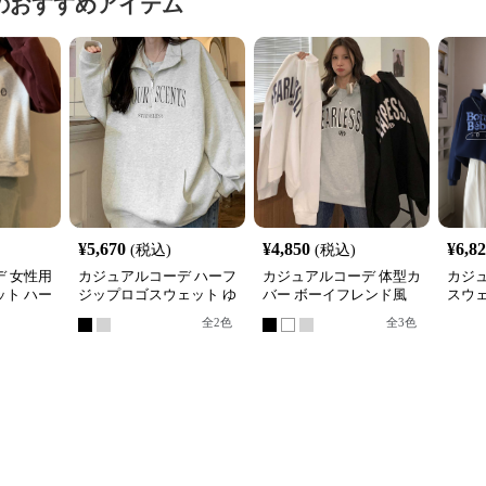
のおすすめアイテム
¥
5,670
¥
4,850
¥
6,8
(税込)
(税込)
 女性用
カジュアルコーデ ハーフ
カジュアルコーデ 体型カ
カジ
ト ハー
ジップロゴスウェット ゆ
バー ボーイフレンド風
スウ
れトップ
ったりビッグシルエット
ロゴ スウェット
ィース
全
2
色
全
3
色
展開