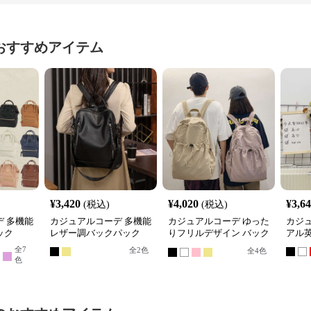
おすすめアイテム
¥
3,420
¥
4,020
¥
3,6
(税込)
(税込)
 多機能
カジュアルコーデ 多機能
カジュアルコーデ ゆった
カジ
ック
レザー調バックパック
りフリルデザイン バック
アル
パック
全
7
全
2
色
全
4
色
色