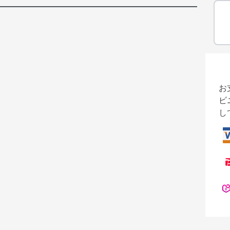
お
ビ
し