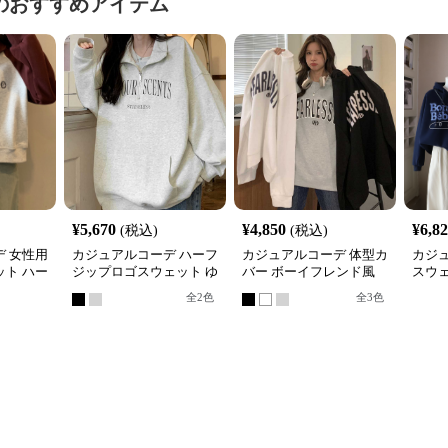
のおすすめアイテム
¥
5,670
¥
4,850
¥
6,8
(税込)
(税込)
 女性用
カジュアルコーデ ハーフ
カジュアルコーデ 体型カ
カジ
ト ハー
ジップロゴスウェット ゆ
バー ボーイフレンド風
スウ
れトップ
ったりビッグシルエット
ロゴ スウェット
ィース
全
2
色
全
3
色
展開