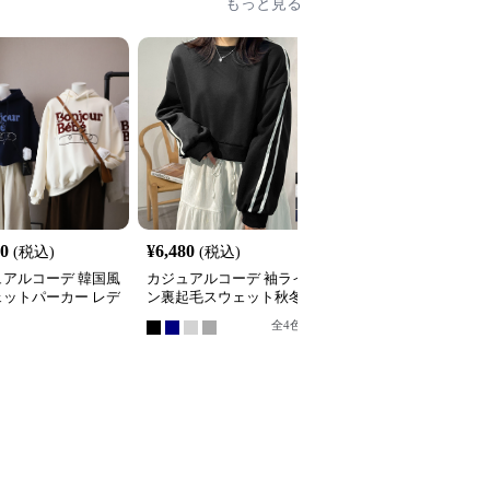
もっと見る
20
¥
6,480
¥
5,130
(税込)
(税込)
(税込)
ュアルコーデ 韓国風
カジュアルコーデ 袖ライ
カジュアルコーデ ロゴ
ェットパーカー レデ
ン裏起毛スウェット秋冬
リント スウェット 韓国
 フード付き ５色
レディース暖か
風 レディース
全
4
色
全
3
色