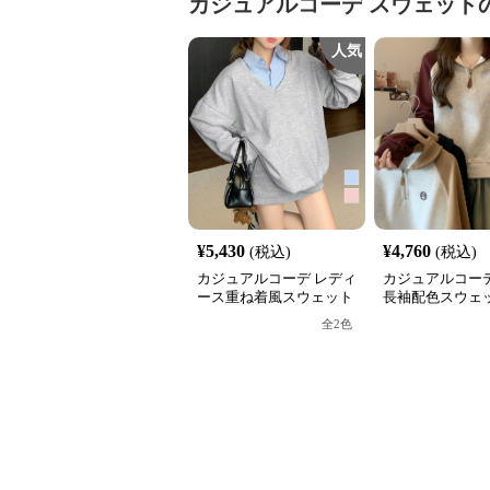
カジュアルコーデ
スウェット
人気
¥
5,430
¥
4,760
(税込)
(税込)
カジュアルコーデ レディ
カジュアルコーデ
ース重ね着風スウェット
長袖配色スウェッ
長袖シャツ襟切り替え
フジップ おしゃ
全
2
色
ス