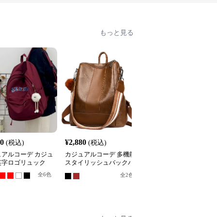
もっと見る
40
¥
2,880
¥
3,180
(税込)
(税込)
(税込)
ュアルコーデ カジュ
カジュアルコーデ 多機能
カジュアルコーデ カジ
英字ロゴリュック
スタイリッシュバックパ
アルマカロンリュック
ック
全
6
色
全
5
色
全
2
色