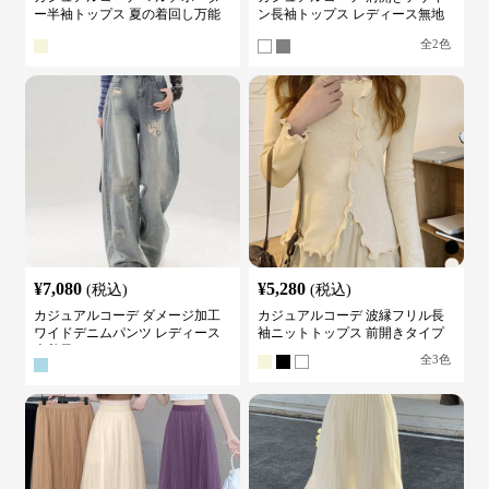
ー半袖トップス 夏の着回し万能
ン長袖トップス レディース無地
カットソー
カットソー
全
2
色
¥
7,080
¥
5,280
(税込)
(税込)
カジュアルコーデ ダメージ加工
カジュアルコーデ 波縁フリル長
ワイドデニムパンツ レディース
袖ニットトップス 前開きタイプ
古着風
全
3
色