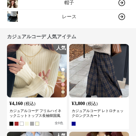
帽子
レース
カジュアルコーデ 人気アイテム
人気
¥
4,160
¥
3,800
(税込)
(税込)
カジュアルコーデ フリルハイネ
カジュアルコーデ レトロチェッ
ックニットトップス長袖韓国風
クロングスカート
全
8
色
人気