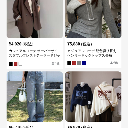
¥
4,020
¥
5,880
(税込)
(税込)
カジュアルコーデ オーバーサイ
カジュアルコーデ 配色切り替え
ズダブルブレストテーラードジャ
ヘンリーネックトップス長袖
ケット
全
4
色
全
3
色
¥
6,710
¥
6,820
(税込)
(税込)