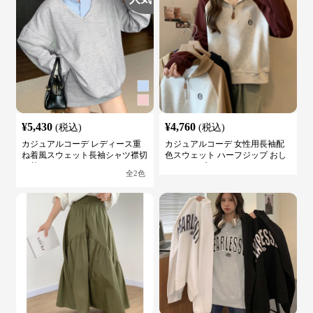
¥
5,430
¥
4,760
(税込)
(税込)
カジュアルコーデ レディース重
カジュアルコーデ 女性用長袖配
ね着風スウェット長袖シャツ襟切
色スウェット ハーフジップ おし
り替え
ゃれトップス
全
2
色