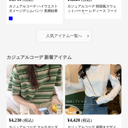
カジュアルコーデ ハイウエスト
カジュアルコーデ 韓国風スウェ
ダメージデニムパンツ 美脚効果
ットパーカー レディース フード
付き ５色展開
›
人気アイテム一覧へ
カジュアルコーデ 新着アイテム
¥
4,230
¥
4,420
(税込)
(税込)
カジュアルコーデ マルチボーダ
カジュアルコーデ 肩開きデザイ