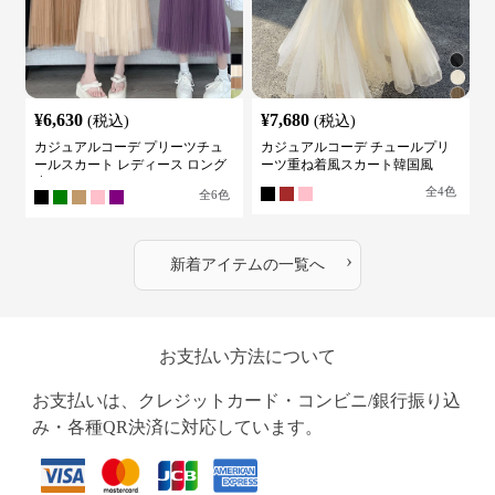
¥
6,630
¥
7,680
(税込)
(税込)
カジュアルコーデ プリーツチュ
カジュアルコーデ チュールプリ
ールスカート レディース ロング
ーツ重ね着風スカート韓国風
丈
全
4
色
全
6
色
›
新着アイテムの一覧へ
お支払い方法について
お支払いは、クレジットカード・コンビニ/銀行振り込
み・各種QR決済に対応しています。