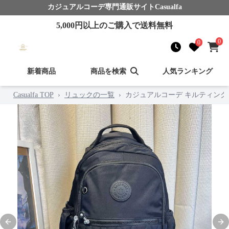
カジュアルコーデ
専門通販サイト
Casualfa
5,000
円以上のご購入で送料無料
0
0
新着商品
商品を検索
人気ランキング
Casualfa TOP
›
リュックの一覧
›
カジュアルコーデ キルティン
Previous slide
Nex