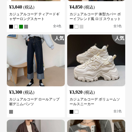
¥
3,040
¥
4,850
(税込)
(税込)
カジュアルコーデ ティアードギ
カジュアルコーデ 体型カバー ボ
ャザーロングスカート
ーイフレンド風 ロゴ スウェット
全
4
色
全
3
色
人気
人気
¥
3,300
¥
3,920
(税込)
(税込)
カジュアルコーデ ロールアップ
カジュアルコーデ ボリュームソ
裾デニムパンツ
ールスニーカー
全
2
色