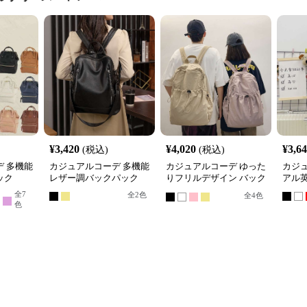
¥
3,420
¥
4,020
¥
3,6
(税込)
(税込)
 多機能
カジュアルコーデ 多機能
カジュアルコーデ ゆった
カジ
ック
レザー調バックパック
りフリルデザイン バック
アル
パック
全
7
全
2
色
全
4
色
色