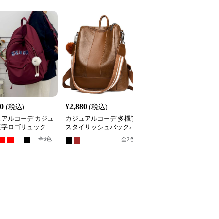
40
¥
2,880
¥
3,180
(税込)
(税込)
(税込)
ュアルコーデ カジュ
カジュアルコーデ 多機能
カジュアルコーデ カジ
英字ロゴリュック
スタイリッシュバックパ
アルマカロンリュック
ック
全
6
色
全
5
色
全
2
色