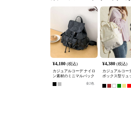
¥
4,180
¥
4,380
(税込)
(税込)
カジュアルコーデ ナイロ
カジュアルコーデ
ン素材のミニマルバック
ボックス型リュ
パック
全
2
色