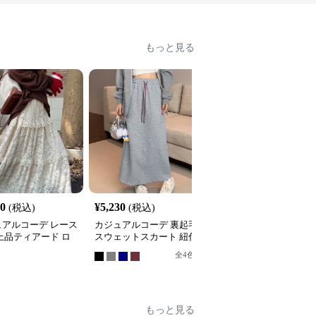
もっと見る
20
¥
5,230
¥
4,420
(税込)
(税込)
(税込)
ュアルコーデ レース
カジュアルコーデ 裏起毛
カジュアルコーデ 格子
上品ティアード ロ
スウェットスカート 紐付
ティアードロングスカー
スカート
きロング丈
ト
全
4
色
もっと見る