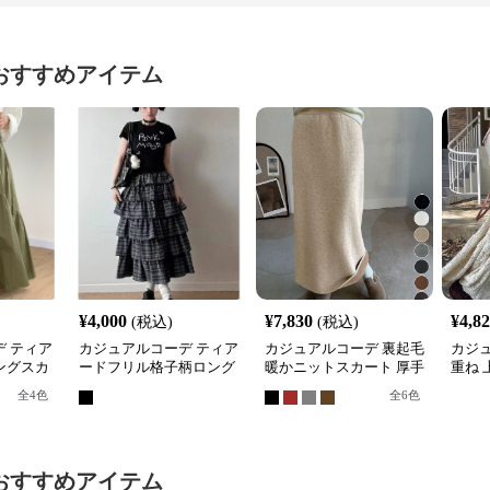
おすすめアイテム
¥
4,000
¥
7,830
¥
4,8
(税込)
(税込)
 ティア
カジュアルコーデ ティア
カジュアルコーデ 裏起毛
カジ
ングスカ
ードフリル格子柄ロング
暖かニットスカート 厚手
重ね 
スカート
ロング丈タイトスカート
ング
全
4
色
全
6
色
おすすめアイテム