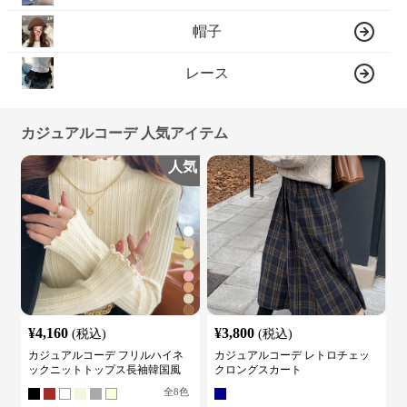
帽子
レース
カジュアルコーデ 人気アイテム
人気
¥
4,160
¥
3,800
(税込)
(税込)
カジュアルコーデ フリルハイネ
カジュアルコーデ レトロチェッ
ックニットトップス長袖韓国風
クロングスカート
全
8
色