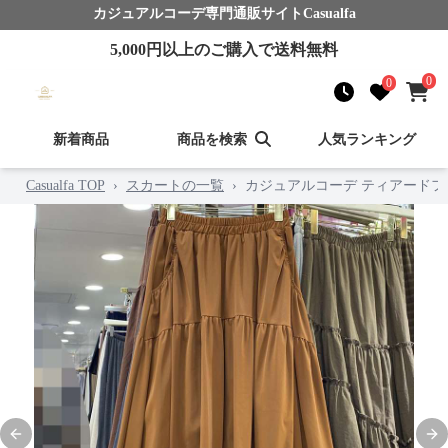
カジュアルコーデ
専門通販サイト
Casualfa
5,000
円以上のご購入で送料無料
0
0
新着商品
商品を検索
人気ランキング
Casualfa TOP
›
スカートの一覧
›
カジュアルコーデ ティアード
Previous slide
Nex