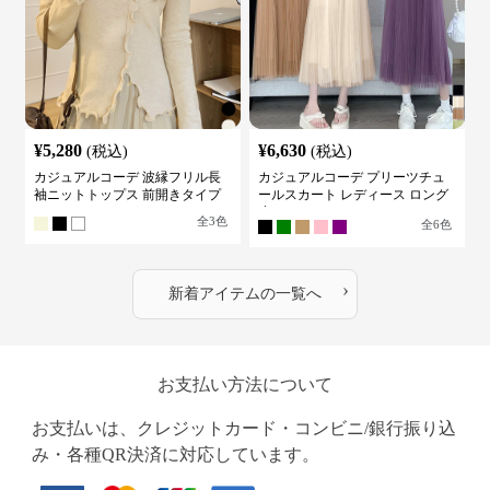
¥
5,280
¥
6,630
(税込)
(税込)
カジュアルコーデ 波縁フリル長
カジュアルコーデ プリーツチュ
袖ニットトップス 前開きタイプ
ールスカート レディース ロング
丈
全
3
色
全
6
色
›
新着アイテムの一覧へ
お支払い方法について
お支払いは、クレジットカード・コンビニ/銀行振り込
み・各種QR決済に対応しています。