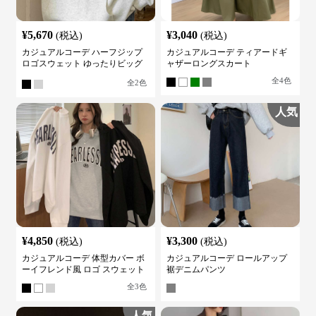
¥
5,670
¥
3,040
(税込)
(税込)
カジュアルコーデ ハーフジップ
カジュアルコーデ ティアードギ
ロゴスウェット ゆったりビッグ
ャザーロングスカート
シルエット
全
4
色
全
2
色
人気
¥
4,850
¥
3,300
(税込)
(税込)
カジュアルコーデ 体型カバー ボ
カジュアルコーデ ロールアップ
ーイフレンド風 ロゴ スウェット
裾デニムパンツ
全
3
色
人気