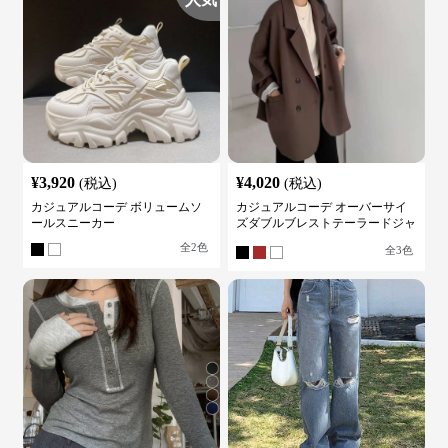
¥
3,920
¥
4,020
(税込)
(税込)
カジュアルコーデ ボリュームソ
カジュアルコーデ オーバーサイ
ールスニーカー
ズダブルブレストテーラードジャ
ケット
全
2
色
全
3
色