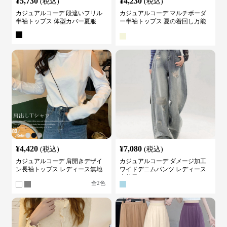
¥
5,730
¥
4,230
(税込)
(税込)
カジュアルコーデ 段違いフリル
カジュアルコーデ マルチボーダ
半袖トップス 体型カバー夏服
ー半袖トップス 夏の着回し万能
カットソー
¥
4,420
¥
7,080
(税込)
(税込)
カジュアルコーデ 肩開きデザイ
カジュアルコーデ ダメージ加工
ン長袖トップス レディース無地
ワイドデニムパンツ レディース
カットソー
古着風
全
2
色