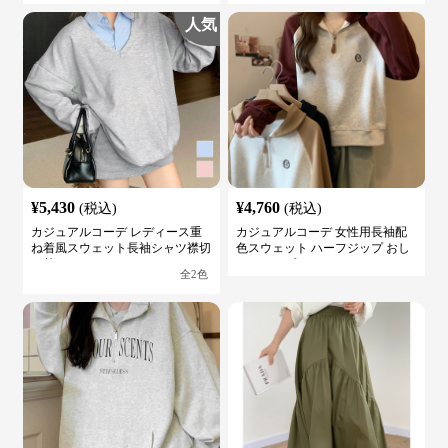
人気
¥
5,430
¥
4,760
(税込)
(税込)
カジュアルコーデ レディース重
カジュアルコーデ 女性用長袖配
ね着風スウェット長袖シャツ襟切
色スウェット ハーフジップ おし
り替え
ゃれトップス
全
2
色