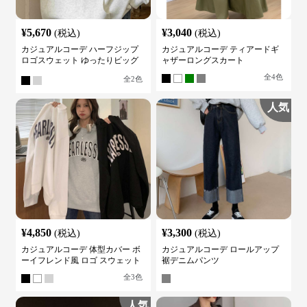
¥
5,670
¥
3,040
(税込)
(税込)
カジュアルコーデ ハーフジップ
カジュアルコーデ ティアードギ
ロゴスウェット ゆったりビッグ
ャザーロングスカート
シルエット
全
4
色
全
2
色
人気
¥
4,850
¥
3,300
(税込)
(税込)
カジュアルコーデ 体型カバー ボ
カジュアルコーデ ロールアップ
ーイフレンド風 ロゴ スウェット
裾デニムパンツ
全
3
色
人気