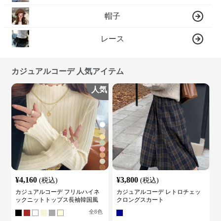
帽子
レース
カジュアルコーデ 人気アイテム
人気
¥
4,160
¥
3,800
(税込)
(税込)
カジュアルコーデ フリルハイネ
カジュアルコーデ レトロチェッ
ックニットトップス長袖韓国風
クロングスカート
全
8
色