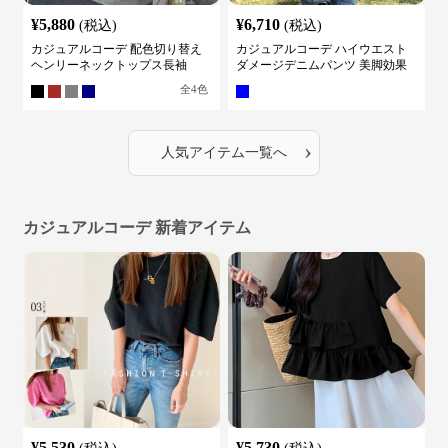
¥
5,880
¥
6,710
(税込)
(税込)
カジュアルコーデ 配色切り替え
カジュアルコーデ ハイウエスト
ヘンリーネックトップス長袖
ダメージデニムパンツ 美脚効果
全
4
色
›
人気アイテム一覧へ
カジュアルコーデ 新着アイテム
¥
5,530
¥
5,730