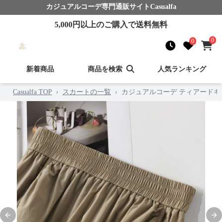
カジュアルコーデ
専門通販サイト
Casualfa
5,000
円以上のご購入で送料無料
0
0
新着商品
商品を検索
人気ランキング
Casualfa TOP
›
スカートの一覧
›
カジュアルコーデ ティアード
Previous slide
Nex