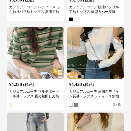
(税込)
(税込)
カジュアルコーデ レディース ふ
カジュアルコーデ 段違いフリル
んわりパフ袖トップス 夏用半袖
半袖トップス 体型カバー夏服
カットソー
¥
4,230
¥
4,420
(税込)
(税込)
カジュアルコーデ マルチボーダ
カジュアルコーデ 肩開きデザイ
ー半袖トップス 夏の着回し万能
ン長袖トップス レディース無地
カットソー
カットソー
全
2
色