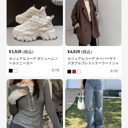
¥
3,920
¥
4,020
(税込)
(税込)
カジュアルコーデ ボリュームソ
カジュアルコーデ オーバーサイ
ールスニーカー
ズダブルブレストテーラードジャ
ケット
全
2
色
全
3
色