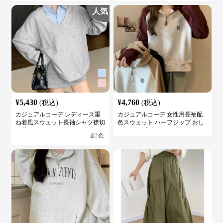
人気
¥
5,430
¥
4,760
(税込)
(税込)
カジュアルコーデ レディース重
カジュアルコーデ 女性用長袖配
ね着風スウェット長袖シャツ襟切
色スウェット ハーフジップ おし
り替え
ゃれトップス
全
2
色