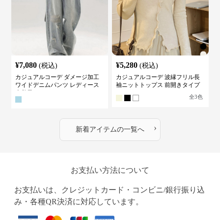
¥
7,080
¥
5,280
(税込)
(税込)
カジュアルコーデ ダメージ加工
カジュアルコーデ 波縁フリル長
ワイドデニムパンツ レディース
袖ニットトップス 前開きタイプ
古着風
全
3
色
›
新着アイテムの一覧へ
お支払い方法について
お支払いは、クレジットカード・コンビニ/銀行振り込
み・各種QR決済に対応しています。