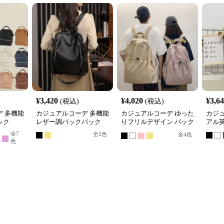
¥
3,420
¥
4,020
¥
3,6
(税込)
(税込)
 多機能
カジュアルコーデ 多機能
カジュアルコーデ ゆった
カジ
ック
レザー調バックパック
りフリルデザイン バック
アル
パック
全
7
全
2
色
全
4
色
色