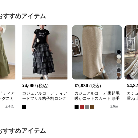
おすすめアイテム
¥
4,000
¥
7,830
¥
4,8
(税込)
(税込)
 ティア
カジュアルコーデ ティア
カジュアルコーデ 裏起毛
カジ
ングスカ
ードフリル格子柄ロング
暖かニットスカート 厚手
重ね 
スカート
ロング丈タイトスカート
ング
全
4
色
全
6
色
おすすめアイテム