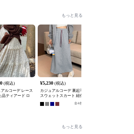
もっと見る
20
¥
5,230
¥
4,420
(税込)
(税込)
(税込)
ュアルコーデ レース
カジュアルコーデ 裏起毛
カジュアルコーデ 格子
上品ティアード ロ
スウェットスカート 紐付
ティアードロングスカー
スカート
きロング丈
ト
全
4
色
もっと見る