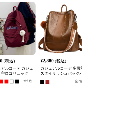
40
¥
2,880
¥
3,180
(税込)
(税込)
(税込)
ュアルコーデ カジュ
カジュアルコーデ 多機能
カジュアルコーデ カジ
英字ロゴリュック
スタイリッシュバックパ
アルマカロンリュック
ック
全
6
色
全
5
色
全
2
色