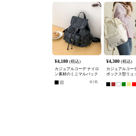
¥
4,180
¥
4,380
(税込)
(税込)
カジュアルコーデ ナイロ
カジュアルコーデ
ン素材のミニマルバック
ボックス型リュ
パック
全
2
色