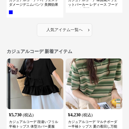
カジュアルコーデ ハイウエスト
カジュアルコーデ 韓国風スウェ
ダメージデニムパンツ 美脚効果
ットパーカー レディース フード
付き ５色展開
›
人気アイテム一覧へ
カジュアルコーデ 新着アイテム
¥
5,730
¥
4,230
(税込)
(税込)
カジュアルコーデ 段違いフリル
カジュアルコーデ マルチボーダ
半袖トップス 体型カバー夏服
ー半袖トップス 夏の着回し万能