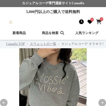
カジュアルコーデ
専門通販サイト
Casualfa
5,000
円以上のご購入で送料無料
0
0
新着商品
商品を検索
人気ランキング
Casualfa TOP
›
スウェットの一覧
›
カジュアルコーデ キラキラ
Previous slide
Nex