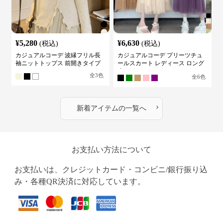
¥
5,280
¥
6,630
(税込)
(税込)
カジュアルコーデ 波縁フリル長
カジュアルコーデ プリーツチュ
袖ニットトップス 前開きタイプ
ールスカート レディース ロング
丈
全
3
色
全
6
色
›
新着アイテムの一覧へ
お支払い方法について
お支払いは、クレジットカード・コンビニ/銀行振り込
み・各種QR決済に対応しています。