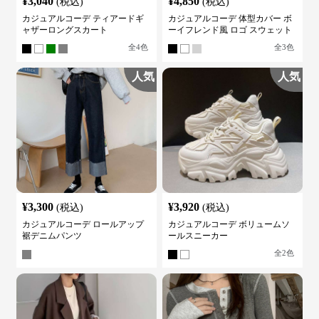
¥
3,040
¥
4,850
(税込)
(税込)
カジュアルコーデ ティアードギ
カジュアルコーデ 体型カバー ボ
ャザーロングスカート
ーイフレンド風 ロゴ スウェット
全
4
色
全
3
色
人気
人気
¥
3,300
¥
3,920
(税込)
(税込)
カジュアルコーデ ロールアップ
カジュアルコーデ ボリュームソ
裾デニムパンツ
ールスニーカー
全
2
色