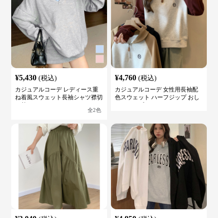
¥
5,430
¥
4,760
(税込)
(税込)
カジュアルコーデ レディース重
カジュアルコーデ 女性用長袖配
ね着風スウェット長袖シャツ襟切
色スウェット ハーフジップ おし
り替え
ゃれトップス
全
2
色