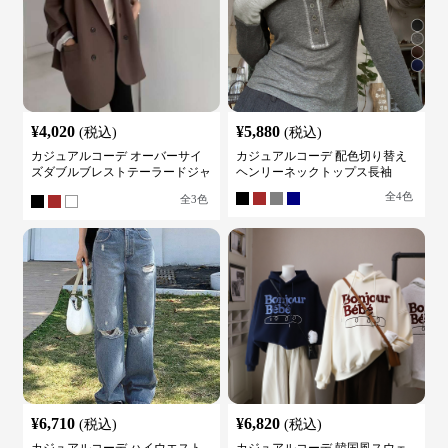
¥
4,020
¥
5,880
(税込)
(税込)
カジュアルコーデ オーバーサイ
カジュアルコーデ 配色切り替え
ズダブルブレストテーラードジャ
ヘンリーネックトップス長袖
ケット
全
4
色
全
3
色
¥
6,710
¥
6,820
(税込)
(税込)