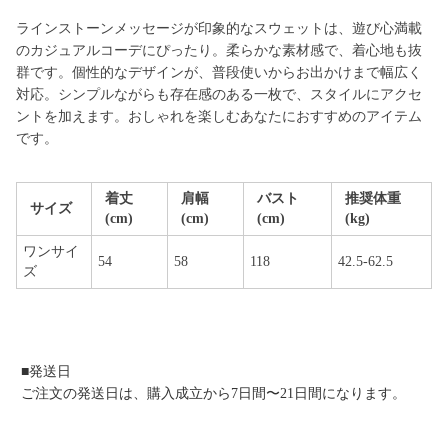
ラインストーンメッセージが印象的なスウェットは、遊び心満載
のカジュアルコーデにぴったり。柔らかな素材感で、着心地も抜
群です。個性的なデザインが、普段使いからお出かけまで幅広く
対応。シンプルながらも存在感のある一枚で、スタイルにアクセ
ントを加えます。おしゃれを楽しむあなたにおすすめのアイテム
です。
着丈
肩幅
バスト
推奨体重
サイズ
(cm)
(cm)
(cm)
(kg)
ワンサイ
54
58
118
42.5-62.5
ズ
■発送日
ご注文の発送日は、購入成立から7日間〜21日間になります。