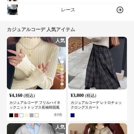
レース
カジュアルコーデ 人気アイテム
人気
¥
4,160
¥
3,800
(税込)
(税込)
カジュアルコーデ フリルハイネ
カジュアルコーデ レトロチェッ
ックニットトップス長袖韓国風
クロングスカート
全
8
色
人気