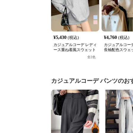
¥
5,430
¥
4,760
(税込)
(税込)
カジュアルコーデ レディ
カジュアルコーデ
ース重ね着風スウェット
長袖配色スウェッ
長袖シャツ襟切り替え
フジップ おしゃ
全
2
色
ス
カジュアルコーデ
パンツ
のお