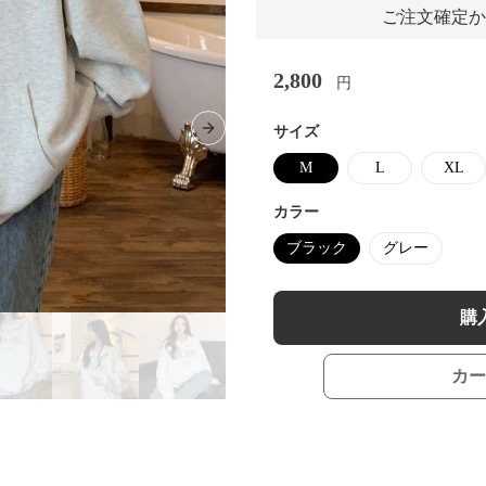
ご注文確定か
2,800
円
サイズ
Next slide
M
L
XL
カラー
ブラック
グレー
購
カー