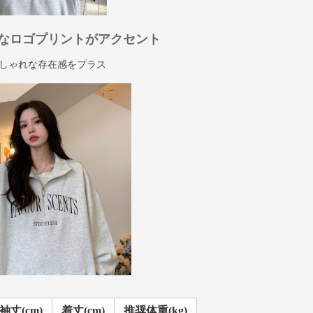
なロゴプリントがアクセント
しゃれな存在感をプラス
袖丈(cm)
着丈(cm)
推奨体重(kg)