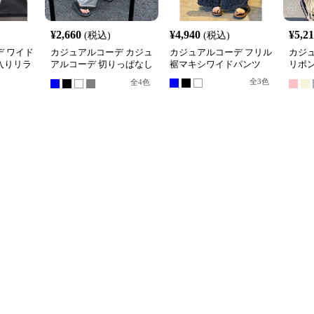
¥
2,660
¥
4,940
¥
5,2
(税込)
(税込)
 ワイド
カジュアルコーデ カジュ
カジュアルコーデ フリル
カジ
入りリラ
アルコーデ 切りっぱなし
裾マキシワイドパンツ
リボ
ワイドスウェットパンツ
ツ 春
全
3
色
全
4
色