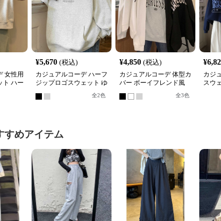
¥
5,670
¥
4,850
¥
6,8
(税込)
(税込)
 女性用
カジュアルコーデ ハーフ
カジュアルコーデ 体型カ
カジ
ト ハー
ジップロゴスウェット ゆ
バー ボーイフレンド風
スウ
れトップ
ったりビッグシルエット
ロゴ スウェット
ィース
全
2
色
全
3
色
展開
すすめアイテム