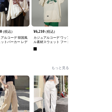
20
¥
6,210
¥
4,200
(税込)
(税込)
(税込)
ュアルコーデ 韓国風
カジュアルコーデ ワッフ
カジュアルコーデ レデ
ェットパーカー レデ
ル素材スウェット フード
ース ハーフジップ スウ
 フード付き ５色
付き韓国風レディース
ェット ゆったり カジュ
全
4
色
アル トップス
もっと見る