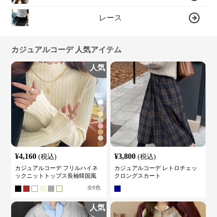
レース
カジュアルコーデ 人気アイテム
人気
¥
4,160
¥
3,800
(税込)
(税込)
カジュアルコーデ フリルハイネ
カジュアルコーデ レトロチェッ
ックニットトップス長袖韓国風
クロングスカート
全
8
色
人気