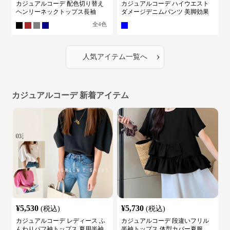
カジュアルコーデ 配色切り替え
カジュアルコーデ ハイウエスト
ヘンリーネックトップス長袖
ダメージデニムパンツ 美脚効果
全
4
色
›
人気アイテム一覧へ
カジュアルコーデ 新着アイテム
¥
5,530
¥
5,730
(税込)
(税込)
カジュアルコーデ レディース ふ
カジュアルコーデ 段違いフリル
んわりパフ袖トップス 夏用半袖
半袖トップス 体型カバー夏服