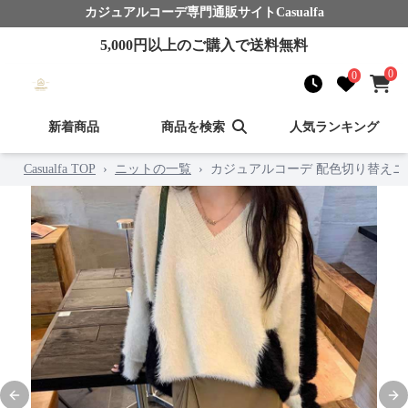
カジュアルコーデ
専門通販サイト
Casualfa
5,000
円以上のご購入で送料無料
0
0
新着商品
商品を検索
人気ランキング
Casualfa TOP
›
ニットの一覧
›
カジュアルコーデ 配色切り替え
Previous slide
Nex