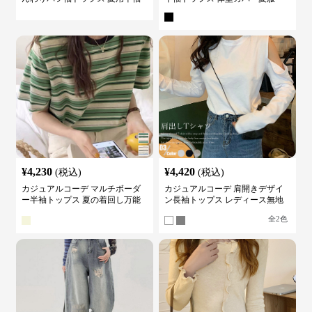
カットソー
¥
4,230
¥
4,420
(税込)
(税込)
カジュアルコーデ マルチボーダ
カジュアルコーデ 肩開きデザイ
ー半袖トップス 夏の着回し万能
ン長袖トップス レディース無地
カットソー
カットソー
全
2
色