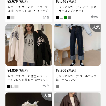
¥
5,670
¥
3,040
(税込)
(税込)
カジュアルコーデ ハーフジップ
カジュアルコーデ ティアードギ
ロゴスウェット ゆったりビッグ
ャザーロングスカート
シルエット
全
4
色
全
2
色
人気
¥
4,850
¥
3,300
(税込)
(税込)
カジュアルコーデ 体型カバー ボ
カジュアルコーデ ロールアップ
ーイフレンド風 ロゴ スウェット
裾デニムパンツ
全
3
色
人気