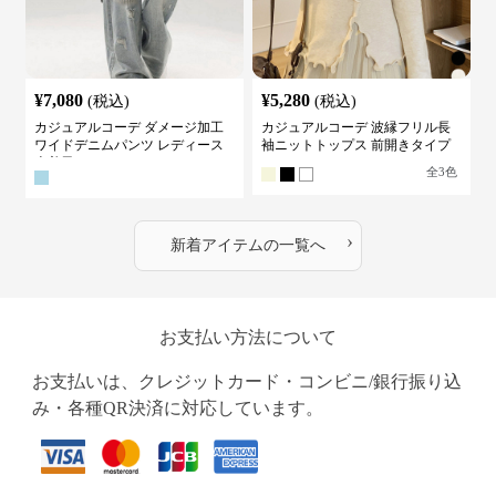
¥
7,080
¥
5,280
(税込)
(税込)
カジュアルコーデ ダメージ加工
カジュアルコーデ 波縁フリル長
ワイドデニムパンツ レディース
袖ニットトップス 前開きタイプ
古着風
全
3
色
›
新着アイテムの一覧へ
お支払い方法について
お支払いは、クレジットカード・コンビニ/銀行振り込
み・各種QR決済に対応しています。