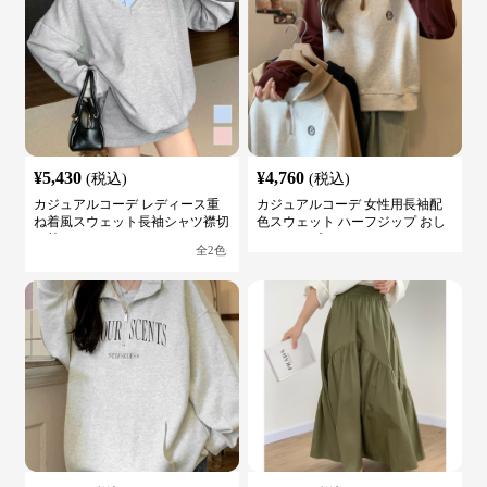
¥
5,430
¥
4,760
(税込)
(税込)
カジュアルコーデ レディース重
カジュアルコーデ 女性用長袖配
ね着風スウェット長袖シャツ襟切
色スウェット ハーフジップ おし
り替え
ゃれトップス
全
2
色