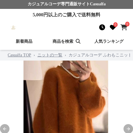
カジュアルコーデ
専門通販サイト
Casualfa
5,000
円以上のご購入で送料無料
0
0
新着商品
商品を検索
人気ランキング
Casualfa TOP
›
ニットの一覧
›
カジュアルコーデ ふわもこニット
Previous slide
Nex