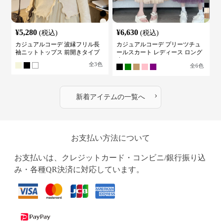
¥
5,280
¥
6,630
(税込)
(税込)
カジュアルコーデ 波縁フリル長
カジュアルコーデ プリーツチュ
袖ニットトップス 前開きタイプ
ールスカート レディース ロング
丈
全
3
色
全
6
色
›
新着アイテムの一覧へ
お支払い方法について
お支払いは、クレジットカード・コンビニ/銀行振り込
み・各種QR決済に対応しています。