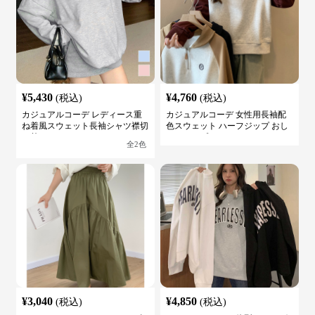
¥
5,430
¥
4,760
(税込)
(税込)
カジュアルコーデ レディース重
カジュアルコーデ 女性用長袖配
ね着風スウェット長袖シャツ襟切
色スウェット ハーフジップ おし
り替え
ゃれトップス
全
2
色
¥
3,040
¥
4,850
(税込)
(税込)