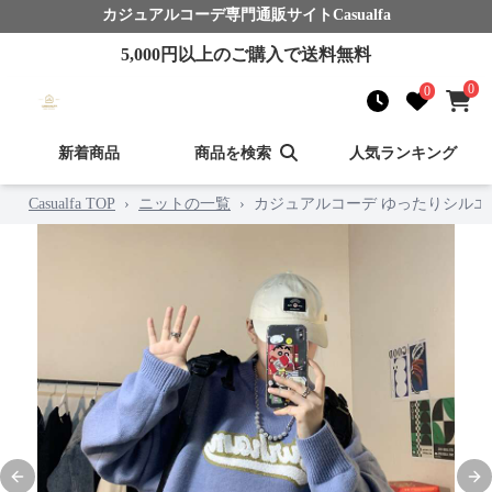
カジュアルコーデ
専門通販サイト
Casualfa
5,000
円以上のご購入で送料無料
0
0
新着商品
商品を検索
人気ランキング
Casualfa TOP
›
ニットの一覧
›
カジュアルコーデ ゆったりシル
Previous slide
Nex