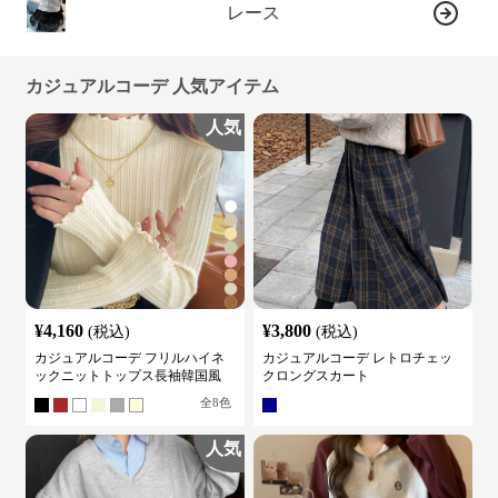
レース
カジュアルコーデ 人気アイテム
人気
¥
4,160
¥
3,800
(税込)
(税込)
カジュアルコーデ フリルハイネ
カジュアルコーデ レトロチェッ
ックニットトップス長袖韓国風
クロングスカート
全
8
色
人気