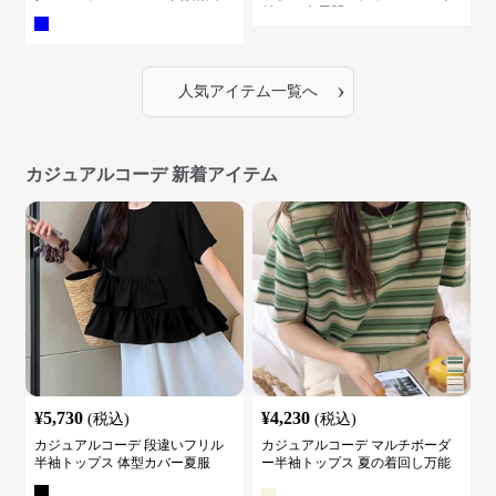
付き ５色展開
›
人気アイテム一覧へ
カジュアルコーデ 新着アイテム
¥
5,730
¥
4,230
(税込)
(税込)
カジュアルコーデ 段違いフリル
カジュアルコーデ マルチボーダ
半袖トップス 体型カバー夏服
ー半袖トップス 夏の着回し万能
カットソー