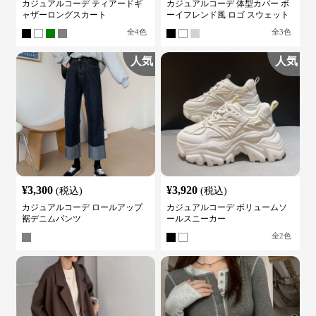
カジュアルコーデ ティアードギ
カジュアルコーデ 体型カバー ボ
ャザーロングスカート
ーイフレンド風 ロゴ スウェット
全
4
色
全
3
色
人気
人気
¥
3,300
¥
3,920
(税込)
(税込)
カジュアルコーデ ロールアップ
カジュアルコーデ ボリュームソ
裾デニムパンツ
ールスニーカー
全
2
色