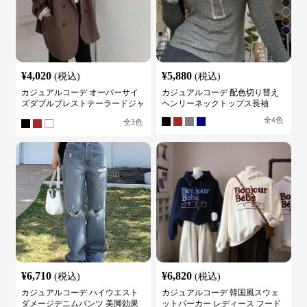
¥
4,020
¥
5,880
(税込)
(税込)
カジュアルコーデ オーバーサイ
カジュアルコーデ 配色切り替え
ズダブルブレストテーラードジャ
ヘンリーネックトップス長袖
ケット
全
4
色
全
3
色
¥
6,710
¥
6,820
(税込)
(税込)
カジュアルコーデ ハイウエスト
カジュアルコーデ 韓国風スウェ
ダメージデニムパンツ 美脚効果
ットパーカー レディース フード