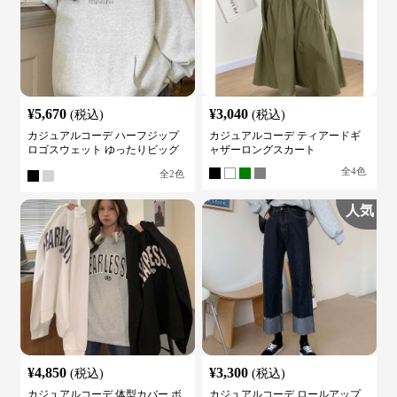
¥
5,670
¥
3,040
(税込)
(税込)
カジュアルコーデ ハーフジップ
カジュアルコーデ ティアードギ
ロゴスウェット ゆったりビッグ
ャザーロングスカート
シルエット
全
4
色
全
2
色
人気
¥
4,850
¥
3,300
(税込)
(税込)
カジュアルコーデ 体型カバー ボ
カジュアルコーデ ロールアップ