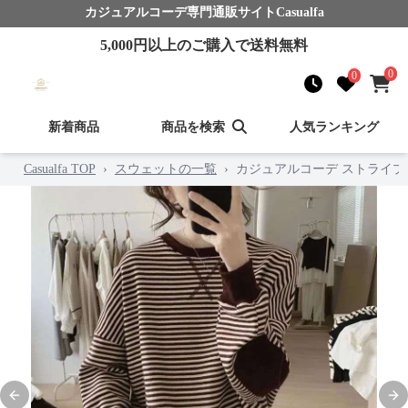
カジュアルコーデ
専門通販サイト
Casualfa
5,000
円以上のご購入で送料無料
0
0
新着商品
商品を検索
人気ランキング
Casualfa TOP
›
スウェットの一覧
›
カジュアルコーデ ストライ
Previous slide
Nex