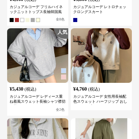
カジュアルコーデ フリルハイネ
カジュアルコーデ レトロチェッ
ックニットトップス長袖韓国風
クロングスカート
全
8
色
人気
¥
5,430
¥
4,760
(税込)
(税込)
カジュアルコーデ レディース重
カジュアルコーデ 女性用長袖配
ね着風スウェット長袖シャツ襟切
色スウェット ハーフジップ おし
り替え
ゃれトップス
全
2
色