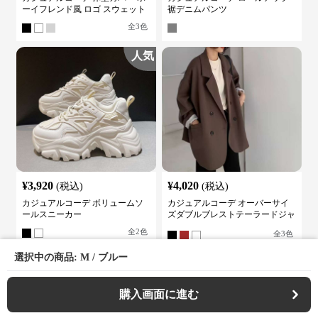
ーイフレンド風 ロゴ スウェット
裾デニムパンツ
全
3
色
人気
¥
3,920
¥
4,020
(税込)
(税込)
カジュアルコーデ ボリュームソ
カジュアルコーデ オーバーサイ
ールスニーカー
ズダブルブレストテーラードジャ
ケット
全
2
色
全
3
色
選択中の商品: M / ブルー
購入画面に進む