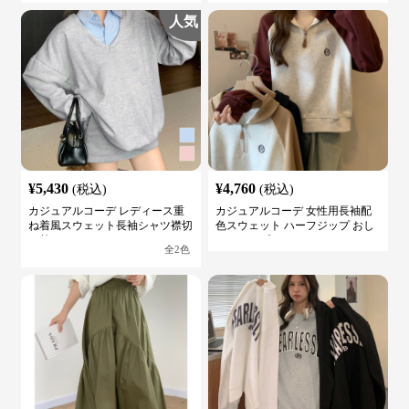
人気
¥
5,430
¥
4,760
(税込)
(税込)
カジュアルコーデ レディース重
カジュアルコーデ 女性用長袖配
ね着風スウェット長袖シャツ襟切
色スウェット ハーフジップ おし
り替え
ゃれトップス
全
2
色