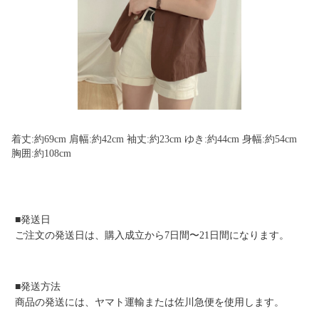
着丈:約69cm 肩幅:約42cm 袖丈:約23cm ゆき:約44cm 身幅:約54cm
胸囲:約108cm
■発送日
ご注文の発送日は、購入成立から7日間〜21日間になります。
■発送方法
商品の発送には、ヤマト運輸または佐川急便を使用します。