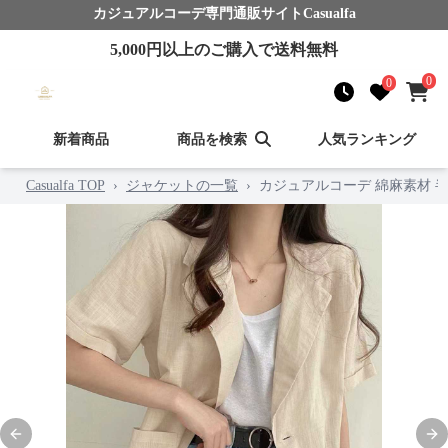
カジュアルコーデ
専門通販サイト
Casualfa
5,000
円以上のご購入で送料無料
0
0
新着商品
商品を検索
人気ランキング
Casualfa TOP
›
ジャケットの一覧
›
カジュアルコーデ 綿麻素材 
Previous slide
Nex