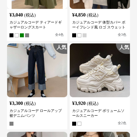
¥
3,040
¥
4,850
(税込)
(税込)
カジュアルコーデ ティアードギ
カジュアルコーデ 体型カバー ボ
ャザーロングスカート
ーイフレンド風 ロゴ スウェット
全
4
色
全
3
色
人気
人気
¥
3,300
¥
3,920
(税込)
(税込)
カジュアルコーデ ロールアップ
カジュアルコーデ ボリュームソ
裾デニムパンツ
ールスニーカー
全
2
色