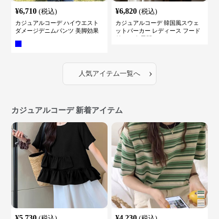
¥
6,710
¥
6,820
(税込)
(税込)
カジュアルコーデ ハイウエスト
カジュアルコーデ 韓国風スウェ
ダメージデニムパンツ 美脚効果
ットパーカー レディース フード
付き ５色展開
›
人気アイテム一覧へ
カジュアルコーデ 新着アイテム
¥
5,730
¥
4,230
(税込)
(税込)