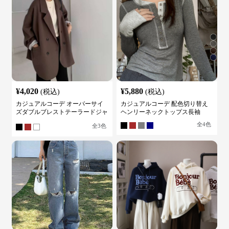
¥
4,020
¥
5,880
(税込)
(税込)
カジュアルコーデ オーバーサイ
カジュアルコーデ 配色切り替え
ズダブルブレストテーラードジャ
ヘンリーネックトップス長袖
ケット
全
4
色
全
3
色