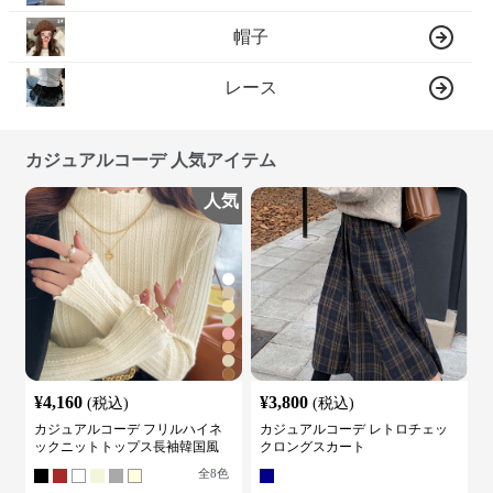
帽子
レース
カジュアルコーデ 人気アイテム
人気
¥
4,160
¥
3,800
(税込)
(税込)
カジュアルコーデ フリルハイネ
カジュアルコーデ レトロチェッ
ックニットトップス長袖韓国風
クロングスカート
全
8
色