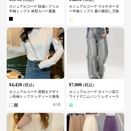
カジュアルコーデ 段違いフリル
カジュアルコーデ マルチボーダ
半袖トップス 体型カバー夏服
ー半袖トップス 夏の着回し万能
カットソー
¥
4,420
¥
7,080
(税込)
(税込)
カジュアルコーデ 肩開きデザイ
カジュアルコーデ ダメージ加工
ン長袖トップス レディース無地
ワイドデニムパンツ レディース
カットソー
古着風
全
2
色