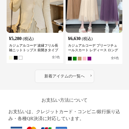
¥
5,280
¥
6,630
(税込)
(税込)
カジュアルコーデ 波縁フリル長
カジュアルコーデ プリーツチュ
袖ニットトップス 前開きタイプ
ールスカート レディース ロング
丈
全
3
色
全
6
色
›
新着アイテムの一覧へ
お支払い方法について
お支払いは、クレジットカード・コンビニ/銀行振り込
み・各種QR決済に対応しています。