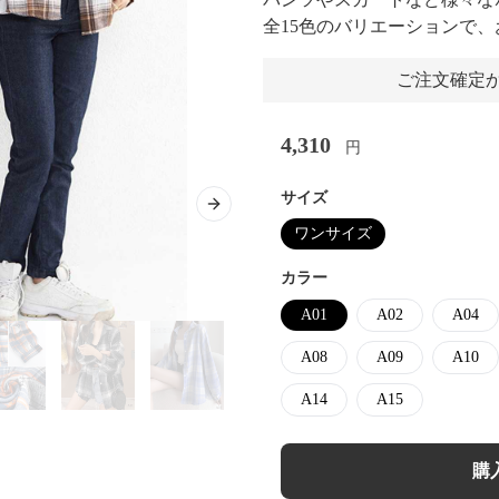
全15色のバリエーションで
ご注文確定か
4,310
円
サイズ
Next slide
ワンサイズ
カラー
A01
A02
A04
A08
A09
A10
A14
A15
購