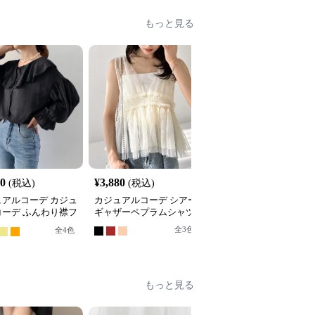
もっと見る
60
¥
3,880
¥
4,520
(税込)
(税込)
(税込)
ュアルコーデ カジュ
カジュアルコーデ シアー
カジュアルコーデ オー
コーデ ふんわり襟フ
ギャザーペプラムシャツ
ーサイズストライプシャ
バルーンシャツ
ツ
全
3
色
全
4
色
全
2
色
もっと見る