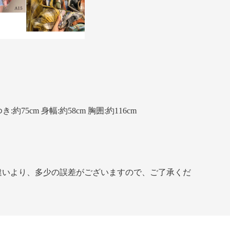
ゆき:約75cm 身幅:約58cm 胸囲:約116cm
違いより、多少の誤差がございますので、ご了承くだ