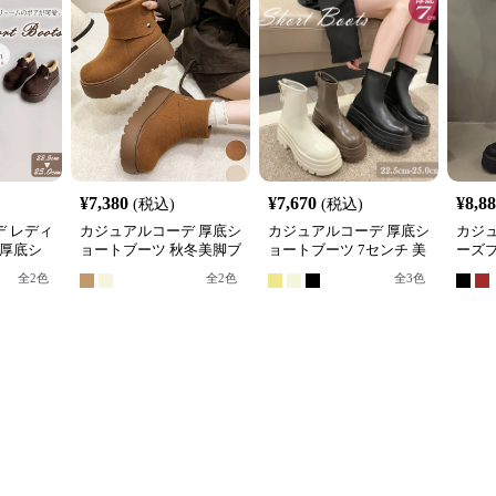
¥
7,380
¥
7,670
¥
8,8
(税込)
(税込)
 レディ
カジュアルコーデ 厚底シ
カジュアルコーデ 厚底シ
カジ
 厚底シ
ョートブーツ 秋冬美脚ブ
ョートブーツ 7センチ 美
ーズ
ボア 暖
ーツ 歩きやすい
脚効果 黒 茶 白 人気
ロン
全
2
色
全
2
色
全
3
色