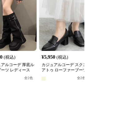
80
¥
5,950
¥
3,300
(税込)
(税込)
(税込)
ュアルコーデ 厚底ル
カジュアルコーデ スクエ
カジュアルコーデ 厚底
ブーツ レディース
アトゥ ローファーブーツ
ーファーブーツ
グ丈
チャンキーヒール
全
2
色
全
2
色
全
2
色