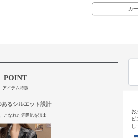
カー
POINT
アイテム特徴
のあるシルエット設計
お
、こなれた雰囲気を演出
ビ
し