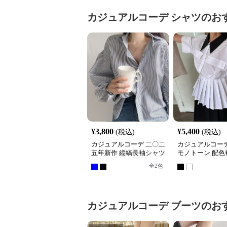
カジュアルコーデ
シャツ
のお
¥
3,800
¥
5,400
(税込)
(税込)
カジュアルコーデ 二〇二
カジュアルコーデ
五年新作 縦縞長袖シャツ
モノトーン 配色
襟付き上品仕上げ
ーツ シャツ
全
2
色
カジュアルコーデ
ブーツ
のお