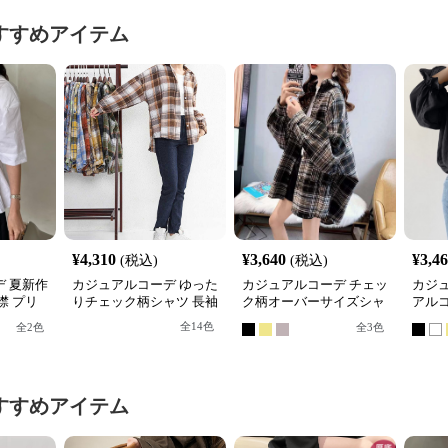
すすめアイテム
¥
4,310
¥
3,640
¥
3,4
(税込)
(税込)
 夏新作
カジュアルコーデ ゆった
カジュアルコーデ チェッ
カジ
襟 プリ
りチェック柄シャツ 長袖
ク柄オーバーサイズシャ
アル
体型カバー
ツ
リル
全
14
色
全
2
色
全
3
色
すすめアイテム