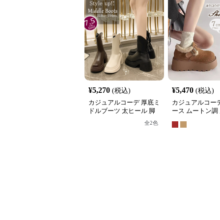
¥
5,270
¥
5,470
(税込)
(税込)
カジュアルコーデ 厚底ミ
カジュアルコーデ
ドルブーツ 太ヒール 脚
ース ムートン調
長効果 美脚ブーツ 黒
ョートブーツ 裏
全
2
色
かい美脚ブーツ