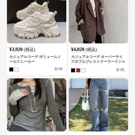
¥
3,920
¥
4,020
(税込)
(税込)
カジュアルコーデ ボリュームソ
カジュアルコーデ オーバーサイ
ールスニーカー
ズダブルブレストテーラードジャ
ケット
全
2
色
全
3
色