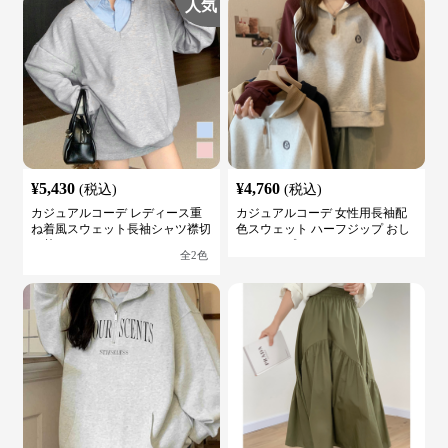
人気
¥
5,430
¥
4,760
(税込)
(税込)
カジュアルコーデ レディース重
カジュアルコーデ 女性用長袖配
ね着風スウェット長袖シャツ襟切
色スウェット ハーフジップ おし
り替え
ゃれトップス
全
2
色