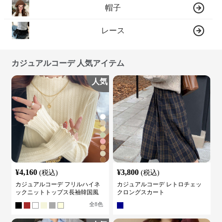
帽子
レース
カジュアルコーデ 人気アイテム
人気
¥
4,160
¥
3,800
(税込)
(税込)
カジュアルコーデ フリルハイネ
カジュアルコーデ レトロチェッ
ックニットトップス長袖韓国風
クロングスカート
全
8
色