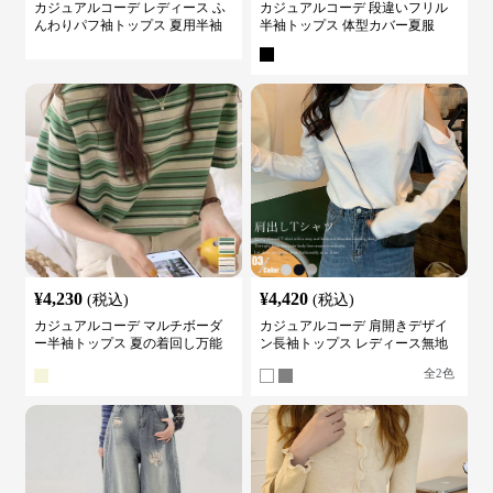
カジュアルコーデ レディース ふ
カジュアルコーデ 段違いフリル
んわりパフ袖トップス 夏用半袖
半袖トップス 体型カバー夏服
カットソー
¥
4,230
¥
4,420
(税込)
(税込)
カジュアルコーデ マルチボーダ
カジュアルコーデ 肩開きデザイ
ー半袖トップス 夏の着回し万能
ン長袖トップス レディース無地
カットソー
カットソー
全
2
色