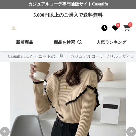
カジュアルコーデ
専門通販サイト
Casualfa
5,000
円以上のご購入で送料無料
0
0
新着商品
商品を検索
人気ランキング
Casualfa TOP
›
ニットの一覧
›
カジュアルコーデ フリルデザイン
Previous slide
Nex