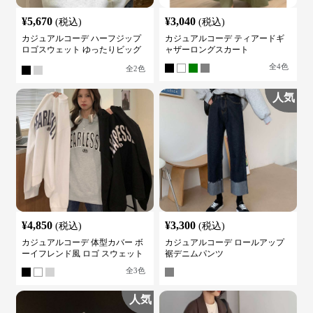
¥
5,670
¥
3,040
(税込)
(税込)
カジュアルコーデ ハーフジップ
カジュアルコーデ ティアードギ
ロゴスウェット ゆったりビッグ
ャザーロングスカート
シルエット
全
4
色
全
2
色
人気
¥
4,850
¥
3,300
(税込)
(税込)
カジュアルコーデ 体型カバー ボ
カジュアルコーデ ロールアップ
ーイフレンド風 ロゴ スウェット
裾デニムパンツ
全
3
色
人気