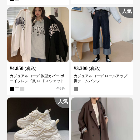
人気
¥
4,850
¥
3,300
(税込)
(税込)
カジュアルコーデ 体型カバー ボ
カジュアルコーデ ロールアップ
ーイフレンド風 ロゴ スウェット
裾デニムパンツ
全
3
色
人気