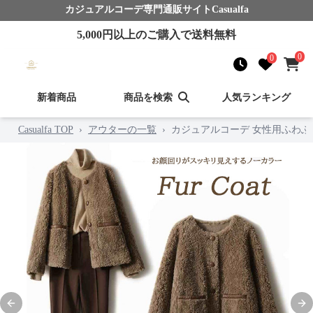
カジュアルコーデ
専門通販サイト
Casualfa
5,000
円以上のご購入で送料無料
0
0
新着商品
商品を検索
人気ランキング
Casualfa TOP
›
アウターの一覧
›
カジュアルコーデ 女性用ふわ
Previous slide
Nex