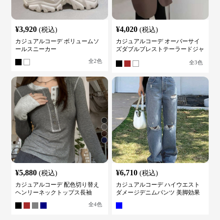
¥
3,920
¥
4,020
(税込)
(税込)
カジュアルコーデ ボリュームソ
カジュアルコーデ オーバーサイ
ールスニーカー
ズダブルブレストテーラードジャ
ケット
全
2
色
全
3
色
¥
5,880
¥
6,710
(税込)
(税込)
カジュアルコーデ 配色切り替え
カジュアルコーデ ハイウエスト
ヘンリーネックトップス長袖
ダメージデニムパンツ 美脚効果
全
4
色