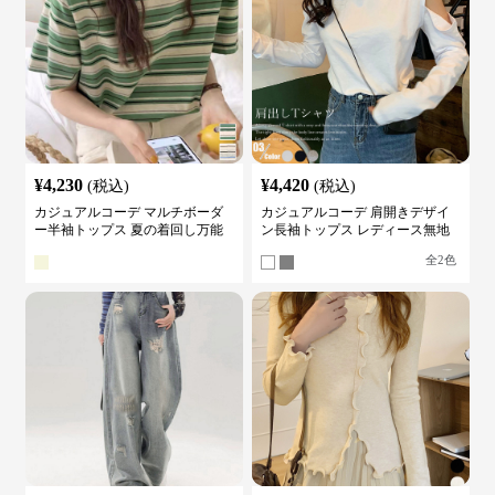
¥
4,230
¥
4,420
(税込)
(税込)
カジュアルコーデ マルチボーダ
カジュアルコーデ 肩開きデザイ
ー半袖トップス 夏の着回し万能
ン長袖トップス レディース無地
カットソー
カットソー
全
2
色