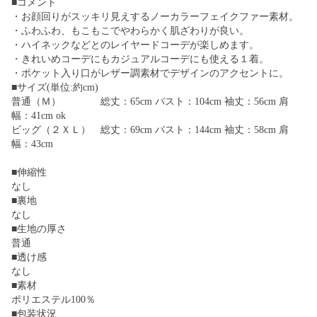
■コメント
・お顔回りがスッキリ見えするノーカラーフェイクファー素材。
・ふわふわ、もこもこでやわらかく肌ざわりが良い。
・ハイネックなどとのレイヤードコーデが楽しめます。
・きれいめコーデにもカジュアルコーデにも使える１着。
・ポケット入り口がレザー調素材でデザインのアクセントに。
■サイズ(単位:約cm)
普通（Ｍ） 総丈：65cm バスト：104cm 袖丈：56cm 肩
幅：41cm ok
ビッグ（２ＸＬ） 総丈：69cm バスト：144cm 袖丈：58cm 肩
幅：43cm
■伸縮性
なし
■裏地
なし
■生地の厚さ
普通
■透け感
なし
■素材
ポリエステル100％
■包装状況