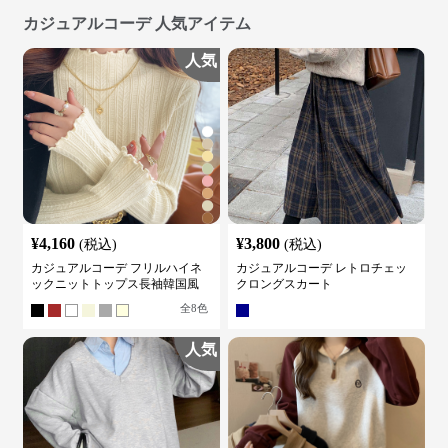
カジュアルコーデ 人気アイテム
人気
¥
4,160
¥
3,800
(税込)
(税込)
カジュアルコーデ フリルハイネ
カジュアルコーデ レトロチェッ
ックニットトップス長袖韓国風
クロングスカート
全
8
色
人気