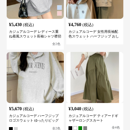
¥
5,430
¥
4,760
(税込)
(税込)
カジュアルコーデ レディース重
カジュアルコーデ 女性用長袖配
ね着風スウェット長袖シャツ襟切
色スウェット ハーフジップ おし
り替え
ゃれトップス
全
2
色
¥
5,670
¥
3,040
(税込)
(税込)
カジュアルコーデ ハーフジップ
カジュアルコーデ ティアードギ
ロゴスウェット ゆったりビッグ
ャザーロングスカート
シルエット
全
4
色
全
2
色