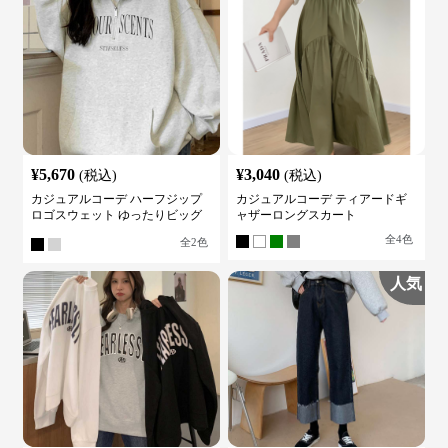
¥
5,670
¥
3,040
(税込)
(税込)
カジュアルコーデ ハーフジップ
カジュアルコーデ ティアードギ
ロゴスウェット ゆったりビッグ
ャザーロングスカート
シルエット
全
4
色
全
2
色
人気