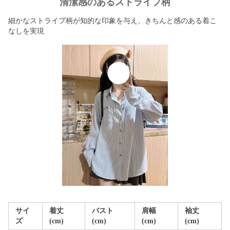
清潔感のあるストライプ柄
細かなストライプ柄が知的な印象を与え、きちんと感のある着こ
なしを実現
サイ
着丈
バスト
肩幅
袖丈
ズ
(cm)
(cm)
(cm)
(cm)