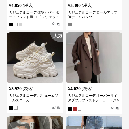
¥
4,850
¥
3,300
(税込)
(税込)
カジュアルコーデ 体型カバー ボ
カジュアルコーデ ロールアップ
ーイフレンド風 ロゴ スウェット
裾デニムパンツ
全
3
色
人気
¥
3,920
¥
4,020
(税込)
(税込)
カジュアルコーデ ボリュームソ
カジュアルコーデ オーバーサイ
ールスニーカー
ズダブルブレストテーラードジャ
ケット
全
2
色
全
3
色