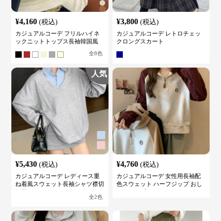
¥
4,160
¥
3,800
(税込)
(税込)
カジュアルコーデ フリルハイネ
カジュアルコーデ レトロチェッ
ックニットトップス長袖韓国風
クロングスカート
全
8
色
人気
¥
5,430
¥
4,760
(税込)
(税込)
カジュアルコーデ レディース重
カジュアルコーデ 女性用長袖配
ね着風スウェット長袖シャツ襟切
色スウェット ハーフジップ おし
り替え
ゃれトップス
全
2
色