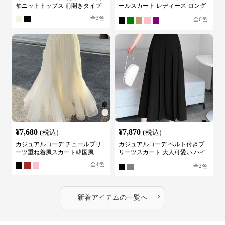
袖ニットトップス 前開きタイプ
ールスカート レディース ロング
丈
全
3
色
全
6
色
¥
7,680
¥
7,870
(税込)
(税込)
カジュアルコーデ チュールプリ
カジュアルコーデ ベルト付きプ
ーツ重ね着風スカート韓国風
リーツスカート 大人可愛い ハイ
ウエスト
全
4
色
全
2
色
›
新着アイテムの一覧へ