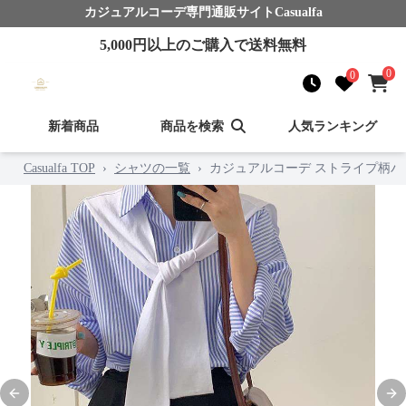
カジュアルコーデ
専門通販サイト
Casualfa
5,000
円以上のご購入で送料無料
0
0
新着商品
商品を検索
人気ランキング
Casualfa TOP
›
シャツの一覧
›
カジュアルコーデ ストライプ柄
Previous slide
Nex