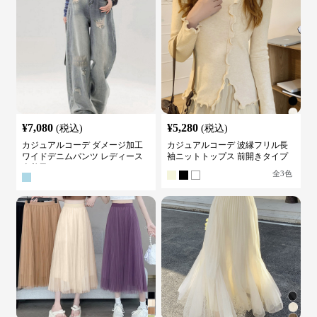
¥
7,080
¥
5,280
(税込)
(税込)
カジュアルコーデ ダメージ加工
カジュアルコーデ 波縁フリル長
ワイドデニムパンツ レディース
袖ニットトップス 前開きタイプ
古着風
全
3
色