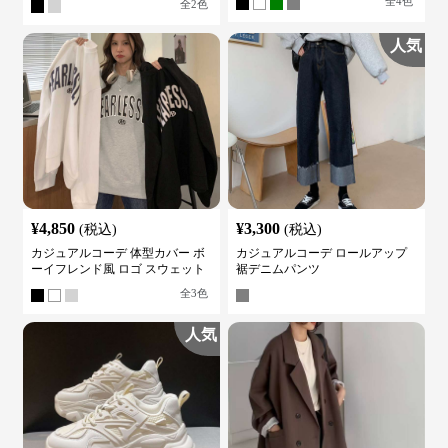
全
4
色
全
2
色
人気
¥
4,850
¥
3,300
(税込)
(税込)
カジュアルコーデ 体型カバー ボ
カジュアルコーデ ロールアップ
ーイフレンド風 ロゴ スウェット
裾デニムパンツ
全
3
色
人気