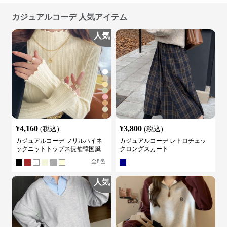
カジュアルコーデ 人気アイテム
人気
¥
4,160
¥
3,800
(税込)
(税込)
カジュアルコーデ フリルハイネ
カジュアルコーデ レトロチェッ
ックニットトップス長袖韓国風
クロングスカート
全
8
色
人気