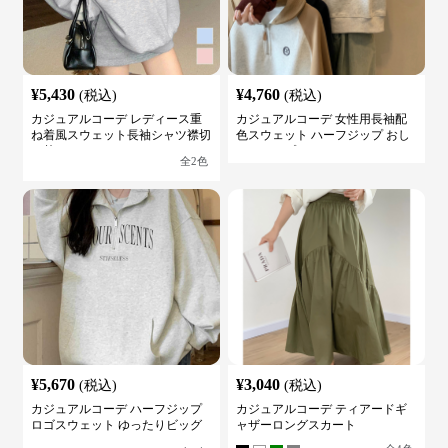
¥
5,430
¥
4,760
(税込)
(税込)
カジュアルコーデ レディース重
カジュアルコーデ 女性用長袖配
ね着風スウェット長袖シャツ襟切
色スウェット ハーフジップ おし
り替え
ゃれトップス
全
2
色
¥
5,670
¥
3,040
(税込)
(税込)
カジュアルコーデ ハーフジップ
カジュアルコーデ ティアードギ
ロゴスウェット ゆったりビッグ
ャザーロングスカート
シルエット