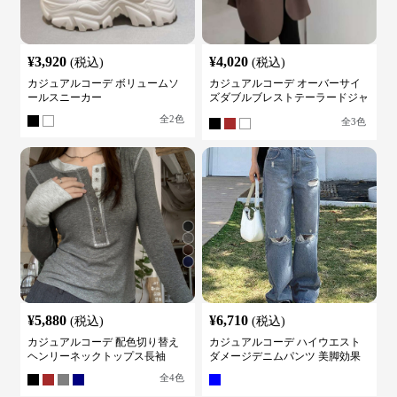
¥
3,920
¥
4,020
(税込)
(税込)
カジュアルコーデ ボリュームソ
カジュアルコーデ オーバーサイ
ールスニーカー
ズダブルブレストテーラードジャ
ケット
全
2
色
全
3
色
¥
5,880
¥
6,710
(税込)
(税込)
カジュアルコーデ 配色切り替え
カジュアルコーデ ハイウエスト
ヘンリーネックトップス長袖
ダメージデニムパンツ 美脚効果
全
4
色