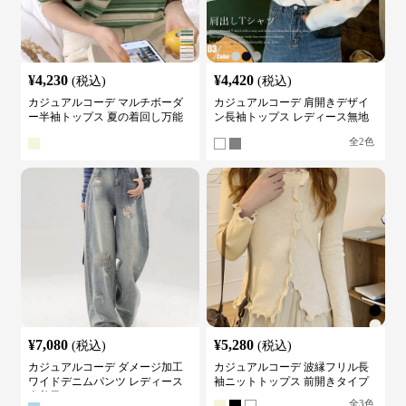
¥
4,230
¥
4,420
(税込)
(税込)
カジュアルコーデ マルチボーダ
カジュアルコーデ 肩開きデザイ
ー半袖トップス 夏の着回し万能
ン長袖トップス レディース無地
カットソー
カットソー
全
2
色
¥
7,080
¥
5,280
(税込)
(税込)
カジュアルコーデ ダメージ加工
カジュアルコーデ 波縁フリル長
ワイドデニムパンツ レディース
袖ニットトップス 前開きタイプ
古着風
全
3
色