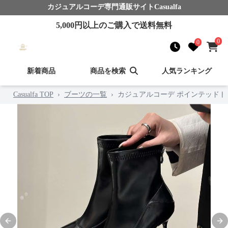
カジュアルコーデ
専門通販サイト
Casualfa
5,000
円以上のご購入で送料無料
0
0
新着商品
商品を検索
人気ランキング
Casualfa TOP
›
ブーツの一覧
›
カジュアルコーデ ポインテッドト
Previous slide
Nex