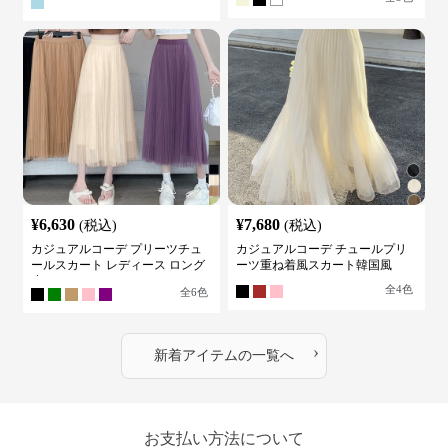
¥
6,630
¥
7,680
(税込)
(税込)
カジュアルコーデ プリーツチュ
カジュアルコーデ チュールプリ
ールスカート レディース ロング
ーツ重ね着風スカート韓国風
丈
全
4
色
全
6
色
›
新着アイテムの一覧へ
お支払い方法について