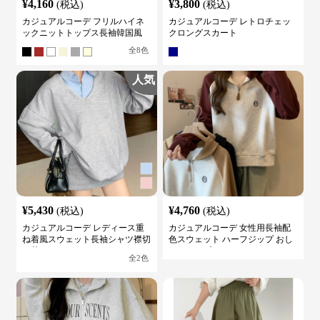
¥
4,160
¥
3,800
(税込)
(税込)
カジュアルコーデ フリルハイネ
カジュアルコーデ レトロチェッ
ックニットトップス長袖韓国風
クロングスカート
全
8
色
人気
¥
5,430
¥
4,760
(税込)
(税込)
カジュアルコーデ レディース重
カジュアルコーデ 女性用長袖配
ね着風スウェット長袖シャツ襟切
色スウェット ハーフジップ おし
り替え
ゃれトップス
全
2
色