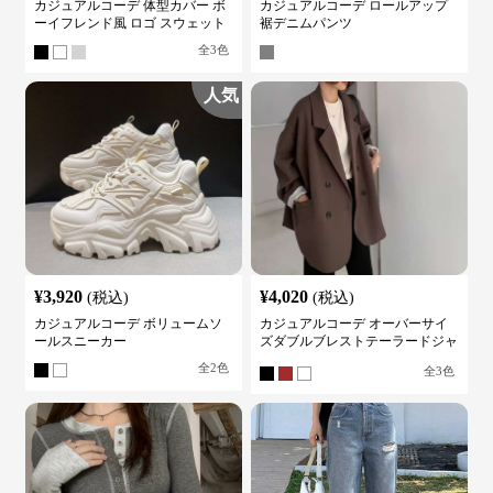
カジュアルコーデ 体型カバー ボ
カジュアルコーデ ロールアップ
ーイフレンド風 ロゴ スウェット
裾デニムパンツ
全
3
色
人気
¥
3,920
¥
4,020
(税込)
(税込)
カジュアルコーデ ボリュームソ
カジュアルコーデ オーバーサイ
ールスニーカー
ズダブルブレストテーラードジャ
ケット
全
2
色
全
3
色