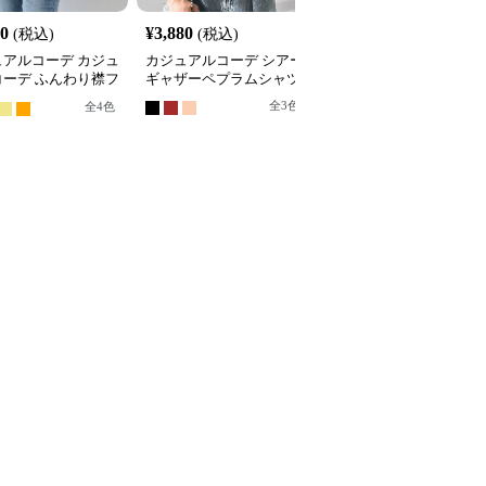
60
¥
3,880
¥
4,520
(税込)
(税込)
(税込)
ュアルコーデ カジュ
カジュアルコーデ シアー
カジュアルコーデ オー
コーデ ふんわり襟フ
ギャザーペプラムシャツ
ーサイズストライプシャ
バルーンシャツ
ツ
全
3
色
全
4
色
全
2
色