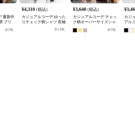
¥
4,310
¥
3,640
¥
3,4
(税込)
(税込)
 夏新作
カジュアルコーデ ゆった
カジュアルコーデ チェッ
カジ
襟 プリ
りチェック柄シャツ 長袖
ク柄オーバーサイズシャ
アル
体型カバー
ツ
リル
全
14
色
全
2
色
全
3
色