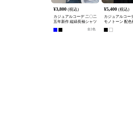
¥
3,800
¥
5,400
(税込)
(税込)
カジュアルコーデ 二〇二
カジュアルコーデ
五年新作 縦縞長袖シャツ
モノトーン 配色
襟付き上品仕上げ
ーツ シャツ
全
2
色