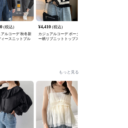
00
¥
4,410
¥
3,960
(税込)
(税込)
(税込)
ュアルコーデ 秋冬新
カジュアルコーデ ボーダ
カジュアルコーデ フリ
ディースニットブル
ー柄リブニットトップス
ジニット
無地ジップアップ
長袖
全
2
色
もっと見る