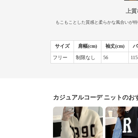
上質
もこもことした質感と柔らかな風合いが特
サイズ
肩幅(cm)
袖丈(cm)
バ
フリー
制限なし
56
115
カジュアルコーデ
ニット
のお