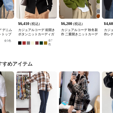
¥
6,410
¥
6,200
¥
4,6
(税込)
(税込)
 デニム
カジュアルコーデ 前開き
カジュアルコーデ 秋冬新
カジ
トトップ
ボタンニットカーディガ
作 二重開きニットカーデ
作レ
ン
ィガン 重ね着対応
ゾン
全
7
全
5
色
色
すすめアイテム