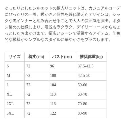
ゆったりとしたシルエットの柄入りニットは、カジュアルコーデ
にぴったりの一着。暖かさと個性を兼ね備えたデザインは、シッ
クな黒インナーと組み合わせることで大人の雰囲気を演出。ボタ
ン留めの仕様により、着脱もラクラク。デイリーユースからちょ
っとしたお出かけまで、幅広いシーンで活躍するアイテム。印象
的な模様がシンプルなスタイルに華やかさをプラスします。
サイズ
着丈(cm)
バスト(cm)
推奨体重(kg)
S
72
96
37.5-42.5
M
72
100
42.5-50
L
72
104
50-60
XL
72
110
60-70
2XL
72
116
70-80
3XL
72
122
80-90