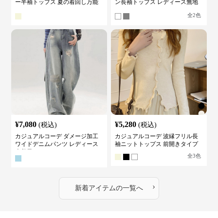
ー半袖トップス 夏の着回し万能
ン長袖トップス レディース無地
カットソー
カットソー
全
2
色
¥
7,080
¥
5,280
(税込)
(税込)
カジュアルコーデ ダメージ加工
カジュアルコーデ 波縁フリル長
ワイドデニムパンツ レディース
袖ニットトップス 前開きタイプ
古着風
全
3
色
›
新着アイテムの一覧へ