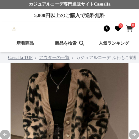
カジュアルコーデ
専門通販サイト
Casualfa
5,000
円以上のご購入で送料無料
0
0
新着商品
商品を検索
人気ランキング
Casualfa TOP
›
アウターの一覧
›
カジュアルコーデ ふわもこ豹柄
Previous slide
Nex