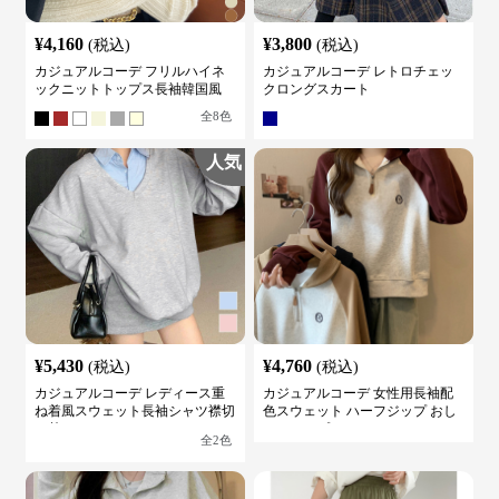
¥
4,160
¥
3,800
(税込)
(税込)
カジュアルコーデ フリルハイネ
カジュアルコーデ レトロチェッ
ックニットトップス長袖韓国風
クロングスカート
全
8
色
人気
¥
5,430
¥
4,760
(税込)
(税込)
カジュアルコーデ レディース重
カジュアルコーデ 女性用長袖配
ね着風スウェット長袖シャツ襟切
色スウェット ハーフジップ おし
り替え
ゃれトップス
全
2
色