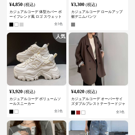
¥
4,850
¥
3,300
(税込)
(税込)
カジュアルコーデ 体型カバー ボ
カジュアルコーデ ロールアップ
ーイフレンド風 ロゴ スウェット
裾デニムパンツ
全
3
色
人気
¥
3,920
¥
4,020
(税込)
(税込)
カジュアルコーデ ボリュームソ
カジュアルコーデ オーバーサイ
ールスニーカー
ズダブルブレストテーラードジャ
ケット
全
2
色
全
3
色