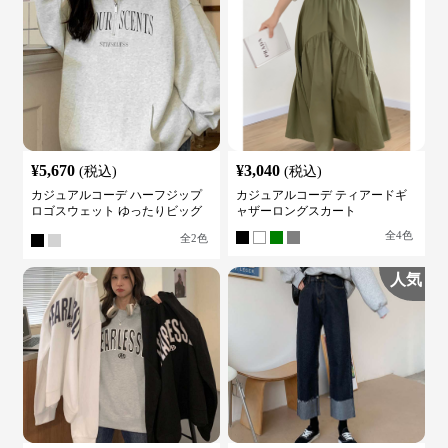
¥
5,670
¥
3,040
(税込)
(税込)
カジュアルコーデ ハーフジップ
カジュアルコーデ ティアードギ
ロゴスウェット ゆったりビッグ
ャザーロングスカート
シルエット
全
4
色
全
2
色
人気