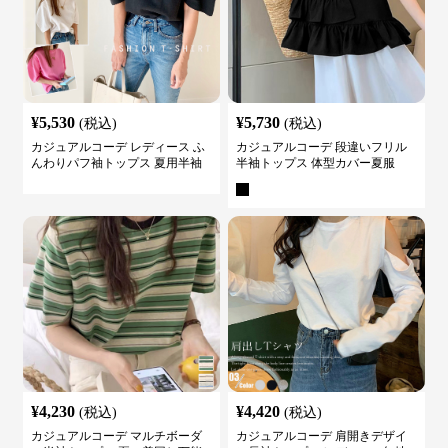
¥
5,530
¥
5,730
(税込)
(税込)
カジュアルコーデ レディース ふ
カジュアルコーデ 段違いフリル
んわりパフ袖トップス 夏用半袖
半袖トップス 体型カバー夏服
カットソー
¥
4,230
¥
4,420
(税込)
(税込)
カジュアルコーデ マルチボーダ
カジュアルコーデ 肩開きデザイ