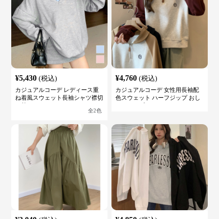
¥
5,430
¥
4,760
(税込)
(税込)
カジュアルコーデ レディース重
カジュアルコーデ 女性用長袖配
ね着風スウェット長袖シャツ襟切
色スウェット ハーフジップ おし
り替え
ゃれトップス
全
2
色