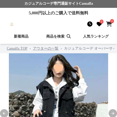
カジュアルコーデ
専門通販サイト
Casualfa
5,000
円以上のご購入で送料無料
0
0
新着商品
商品を検索
人気ランキング
Casualfa TOP
›
アウターの一覧
›
カジュアルコーデ オーバーサ
Previous slide
Nex