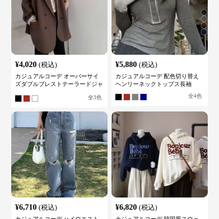
¥
4,020
¥
5,880
(税込)
(税込)
カジュアルコーデ オーバーサイ
カジュアルコーデ 配色切り替え
ズダブルブレストテーラードジャ
ヘンリーネックトップス長袖
ケット
全
4
色
全
3
色
¥
6,710
¥
6,820
(税込)
(税込)