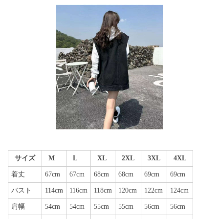
サイズ
M
L
XL
2XL
3XL
4XL
着丈
67cm
67cm
68cm
68cm
69cm
69cm
バスト
114cm
116cm
118cm
120cm
122cm
124cm
肩幅
54cm
54cm
55cm
55cm
56cm
56cm