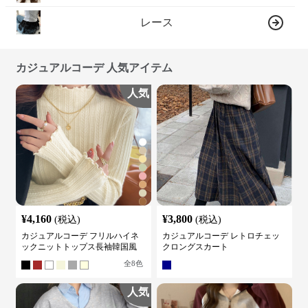
レース
カジュアルコーデ 人気アイテム
人気
¥
4,160
¥
3,800
(税込)
(税込)
カジュアルコーデ フリルハイネ
カジュアルコーデ レトロチェッ
ックニットトップス長袖韓国風
クロングスカート
全
8
色
人気