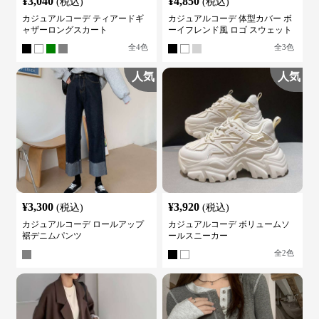
¥
3,040
¥
4,850
(税込)
(税込)
カジュアルコーデ ティアードギ
カジュアルコーデ 体型カバー ボ
ャザーロングスカート
ーイフレンド風 ロゴ スウェット
全
4
色
全
3
色
人気
人気
¥
3,300
¥
3,920
(税込)
(税込)
カジュアルコーデ ロールアップ
カジュアルコーデ ボリュームソ
裾デニムパンツ
ールスニーカー
全
2
色