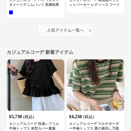
カジュアルコーデ ハイウエスト
カジュアルコーデ 韓国風スウェ
ダメージデニムパンツ 美脚効果
ットパーカー レディース フード
付き ５色展開
›
人気アイテム一覧へ
カジュアルコーデ 新着アイテム
¥
5,730
¥
4,230
(税込)
(税込)
カジュアルコーデ 段違いフリル
カジュアルコーデ マルチボーダ
半袖トップス 体型カバー夏服
ー半袖トップス 夏の着回し万能