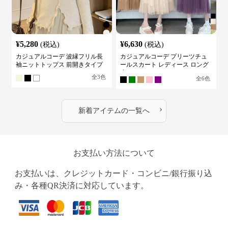
¥
5,280
¥
6,630
(税込)
(税込)
カジュアルコーデ 波縁フリル長
カジュアルコーデ プリーツチュ
袖ニットトップス 前開きタイプ
ールスカート レディース ロング
丈
全
3
色
全
6
色
›
新着アイテムの一覧へ
お支払い方法について
お支払いは、クレジットカード・コンビニ/銀行振り込
み・各種QR決済に対応しています。