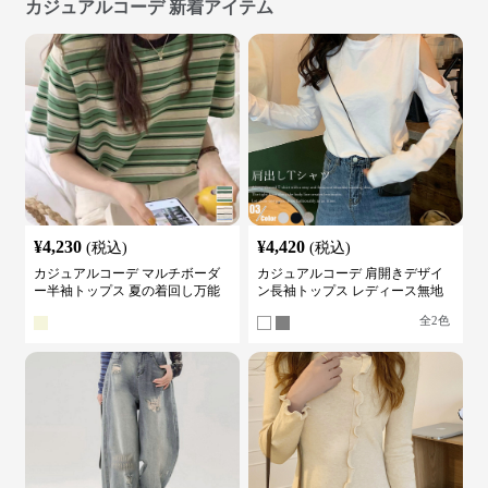
カジュアルコーデ 新着アイテム
¥
4,230
¥
4,420
(税込)
(税込)
カジュアルコーデ マルチボーダ
カジュアルコーデ 肩開きデザイ
ー半袖トップス 夏の着回し万能
ン長袖トップス レディース無地
カットソー
カットソー
全
2
色