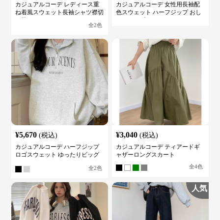
カジュアルコーデ レディース重
カジュアルコーデ 女性用長袖配
ね着風スウェット長袖シャツ襟切
色スウェット ハーフジップ おし
り替え
ゃれトップス
全
2
色
¥
5,670
¥
3,040
(税込)
(税込)
カジュアルコーデ ハーフジップ
カジュアルコーデ ティアードギ
ロゴスウェット ゆったりビッグ
ャザーロングスカート
シルエット
全
4
色
全
2
色
人気