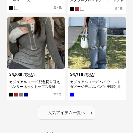
ールスニーカー
ズダブルブレストテーラードジャ
ケット
全
2
色
全
3
色
¥
5,880
¥
6,710
(税込)
(税込)
カジュアルコーデ 配色切り替え
カジュアルコーデ ハイウエスト
ヘンリーネックトップス長袖
ダメージデニムパンツ 美脚効果
全
4
色
›
人気アイテム一覧へ