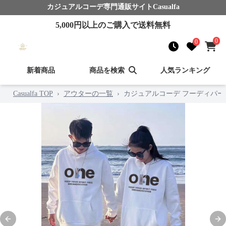
カジュアルコーデ
専門通販サイト
Casualfa
5,000
円以上のご購入で送料無料
0
0
新着商品
商品を検索
人気ランキング
Casualfa TOP
›
アウターの一覧
›
カジュアルコーデ フーディパー
Previous slide
Nex