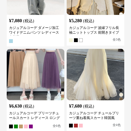
¥
7,080
¥
5,280
(税込)
(税込)
カジュアルコーデ ダメージ加工
カジュアルコーデ 波縁フリル長
ワイドデニムパンツ レディース
袖ニットトップス 前開きタイプ
古着風
全
3
色
¥
6,630
¥
7,680
(税込)
(税込)
カジュアルコーデ プリーツチュ
カジュアルコーデ チュールプリ
ールスカート レディース ロング
ーツ重ね着風スカート韓国風
丈
全
4
色
全
6
色