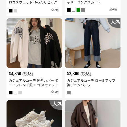
ロゴスウェット ゆったりビッグ
ャザーロングスカート
シルエット
全
4
色
全
2
色
人気
¥
4,850
¥
3,300
(税込)
(税込)
カジュアルコーデ 体型カバー ボ
カジュアルコーデ ロールアップ
ーイフレンド風 ロゴ スウェット
裾デニムパンツ
全
3
色
人気