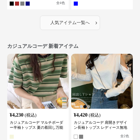
全
4
色
›
人気アイテム一覧へ
カジュアルコーデ 新着アイテム
¥
4,230
¥
4,420
(税込)
(税込)
カジュアルコーデ マルチボーダ
カジュアルコーデ 肩開きデザイ
ー半袖トップス 夏の着回し万能
ン長袖トップス レディース無地
カットソー
カットソー
全
2
色