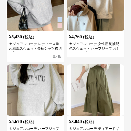
¥
5,430
¥
4,760
(税込)
(税込)
カジュアルコーデ レディース重
カジュアルコーデ 女性用長袖配
ね着風スウェット長袖シャツ襟切
色スウェット ハーフジップ おし
り替え
ゃれトップス
全
2
色
¥
5,670
¥
3,040
(税込)
(税込)
カジュアルコーデ ハーフジップ
カジュアルコーデ ティアードギ