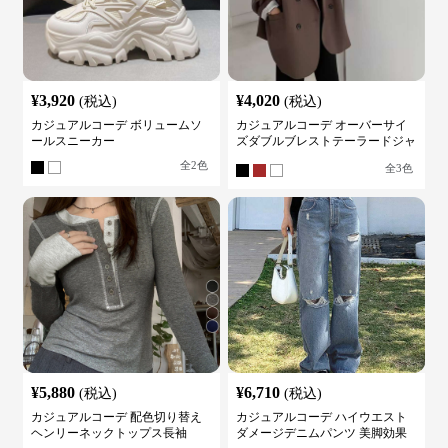
¥
3,920
¥
4,020
(税込)
(税込)
カジュアルコーデ ボリュームソ
カジュアルコーデ オーバーサイ
ールスニーカー
ズダブルブレストテーラードジャ
ケット
全
2
色
全
3
色
¥
5,880
¥
6,710
(税込)
(税込)
カジュアルコーデ 配色切り替え
カジュアルコーデ ハイウエスト
ヘンリーネックトップス長袖
ダメージデニムパンツ 美脚効果