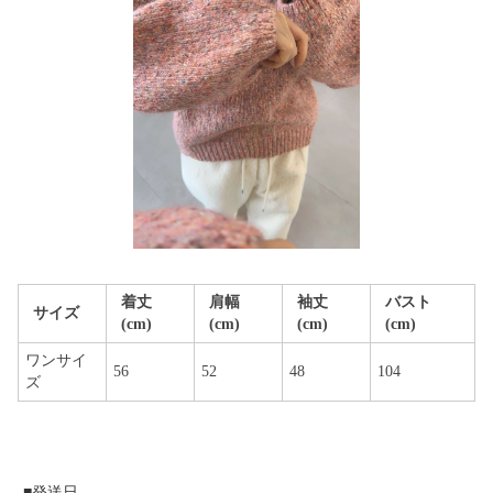
着丈
肩幅
袖丈
バスト
サイズ
(cm)
(cm)
(cm)
(cm)
ワンサイ
56
52
48
104
ズ
■発送日