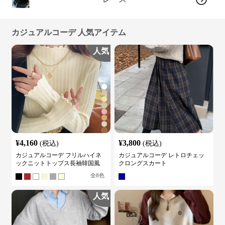
カジュアルコーデ 人気アイテム
人気
¥
4,160
¥
3,800
(税込)
(税込)
カジュアルコーデ フリルハイネ
カジュアルコーデ レトロチェッ
ックニットトップス長袖韓国風
クロングスカート
全
8
色
人気