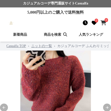
カジュアルコーデ
専門通販サイト
Casualfa
5,000
円以上のご購入で送料無料
0
0
新着商品
商品を検索
人気ランキング
Casualfa TOP
›
ニットの一覧
›
カジュアルコーデ ふんわりミック
Previous slide
Nex