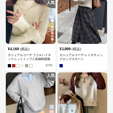
人気
¥
4,160
¥
3,800
(税込)
(税込)
カジュアルコーデ フリルハイネ
カジュアルコーデ レトロチェッ
ックニットトップス長袖韓国風
クロングスカート
全
8
色
人気