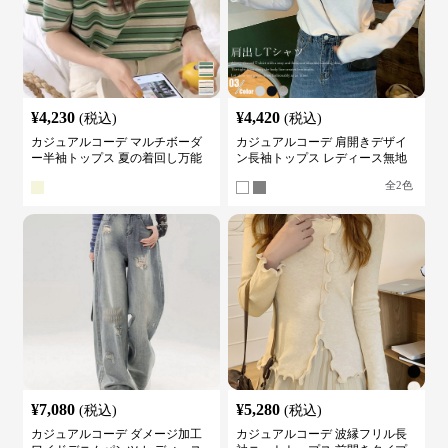
¥
4,230
¥
4,420
(税込)
(税込)
カジュアルコーデ マルチボーダ
カジュアルコーデ 肩開きデザイ
ー半袖トップス 夏の着回し万能
ン長袖トップス レディース無地
カットソー
カットソー
全
2
色
¥
7,080
¥
5,280
(税込)
(税込)
カジュアルコーデ ダメージ加工
カジュアルコーデ 波縁フリル長