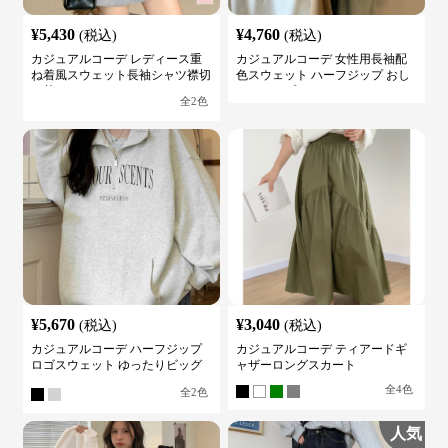
¥
5,430
¥
4,760
(税込)
(税込)
カジュアルコーデ レディース重
カジュアルコーデ 女性用長袖配
ね着風スウェット長袖シャツ襟切
色スウェット ハーフジップ おし
り替え
ゃれトップス
全
2
色
¥
5,670
¥
3,040
(税込)
(税込)
カジュアルコーデ ハーフジップ
カジュアルコーデ ティアードギ
ロゴスウェット ゆったりビッグ
ャザーロングスカート
シルエット
全
4
色
全
2
色
人気