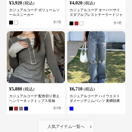
¥
3,920
¥
4,020
(税込)
(税込)
カジュアルコーデ ボリュームソ
カジュアルコーデ オーバーサイ
ールスニーカー
ズダブルブレストテーラードジャ
ケット
全
2
色
全
3
色
¥
5,880
¥
6,710
(税込)
(税込)
カジュアルコーデ 配色切り替え
カジュアルコーデ ハイウエスト
ヘンリーネックトップス長袖
ダメージデニムパンツ 美脚効果
全
4
色
›
人気アイテム一覧へ