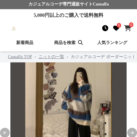
カジュアルコーデ
専門通販サイト
Casualfa
5,000
円以上のご購入で送料無料
0
0
新着商品
商品を検索
人気ランキング
Casualfa TOP
›
ニットの一覧
›
カジュアルコーデ ボーダーニット
Previous slide
Nex