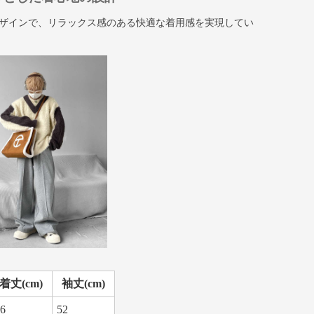
ザインで、リラックス感のある快適な着用感を実現してい
着丈(cm)
袖丈(cm)
6
52