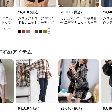
¥
6,410
¥
6,200
¥
4,6
(税込)
(税込)
 デニム
カジュアルコーデ 前開き
カジュアルコーデ 秋冬新
カジ
トトップ
ボタンニットカーディガ
作 二重開きニットカーデ
作レ
ン
ィガン 重ね着対応
ゾン
全
7
全
5
色
色
すすめアイテム
¥
4,310
¥
3,640
¥
3,4
(税込)
(税込)