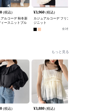
00
¥
3,960
¥
6,480
(税込)
(税込)
(税込)
ュアルコーデ 秋冬新
カジュアルコーデ フリン
カジュアルコーデ レー
ディースニットブル
ジニット
切替えニットカーディガ
無地ジップアップ
ン長袖秋冬
全
2
色
全
7
色
もっと見る
60
¥
3,880
¥
4,520
(税込)
(税込)
(税込)