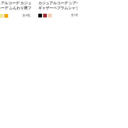
ュアルコーデ カジュ
カジュアルコーデ シアー
カジュアルコーデ オー
コーデ ふんわり襟フ
ギャザーペプラムシャツ
ーサイズストライプシャ
バルーンシャツ
ツ
全
3
色
全
4
色
全
2
色