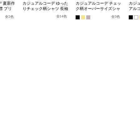
 夏新作
カジュアルコーデ ゆった
カジュアルコーデ チェッ
カジ
襟 プリ
りチェック柄シャツ 長袖
ク柄オーバーサイズシャ
アル
体型カバー
ツ
リル
全
14
色
全
2
色
全
3
色