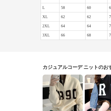
L
58
60
6
XL
62
62
7
2XL
64
64
7
3XL
66
68
7
カジュアルコーデ
ニット
のお