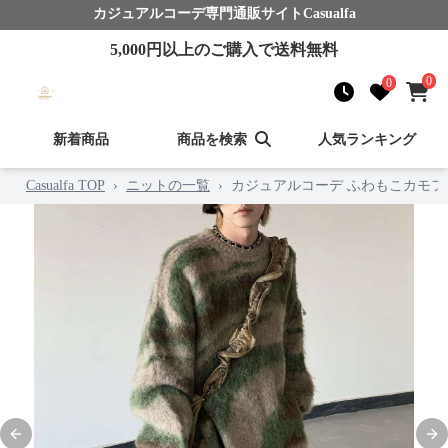
カジュアルコーデ
専門通販サイト
Casualfa
5,000
円以上のご購入で送料無料
0
0
新着商品
商品を検索
人気ランキング
Casualfa TOP
›
ニットの一覧
›
カジュアルコーデ ふわもこカモフ
Previous slide
Nex