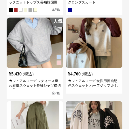
ックニットトップス長袖韓国風
クロングスカート
全
8
色
人気
¥
5,430
¥
4,760
(税込)
(税込)
カジュアルコーデ レディース重
カジュアルコーデ 女性用長袖配
ね着風スウェット長袖シャツ襟切
色スウェット ハーフジップ おし
り替え
ゃれトップス
全
2
色