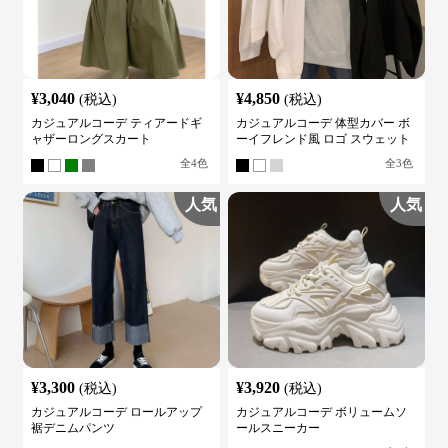
¥
3,040
¥
4,850
(税込)
(税込)
カジュアルコーデ ティアードギ
カジュアルコーデ 体型カバー ボ
ャザーロングスカート
ーイフレンド風 ロゴ スウェット
全
4
色
全
3
色
人気
人気
¥
3,300
¥
3,920
(税込)
(税込)
カジュアルコーデ ロールアップ
カジュアルコーデ ボリュームソ
裾デニムパンツ
ールスニーカー