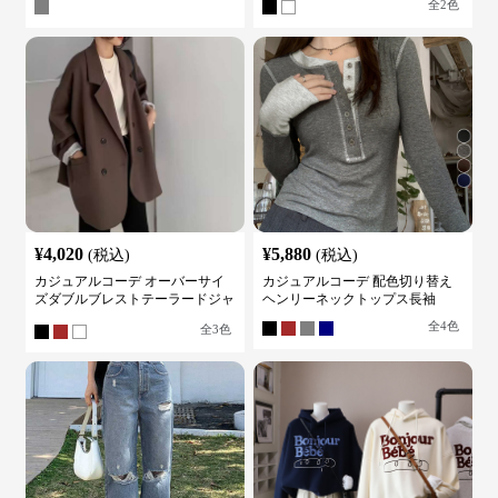
全
2
色
¥
4,020
¥
5,880
(税込)
(税込)
カジュアルコーデ オーバーサイ
カジュアルコーデ 配色切り替え
ズダブルブレストテーラードジャ
ヘンリーネックトップス長袖
ケット
全
4
色
全
3
色