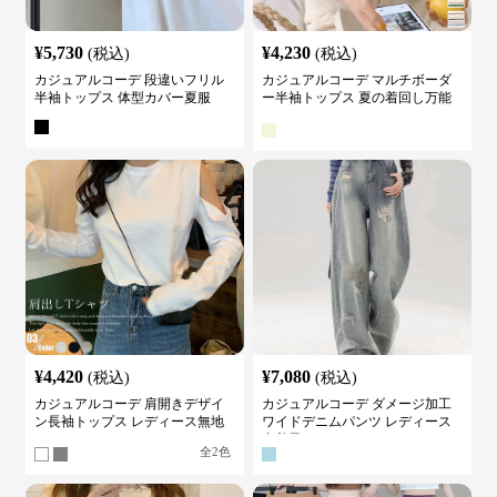
¥
5,730
¥
4,230
(税込)
(税込)
カジュアルコーデ 段違いフリル
カジュアルコーデ マルチボーダ
半袖トップス 体型カバー夏服
ー半袖トップス 夏の着回し万能
カットソー
¥
4,420
¥
7,080
(税込)
(税込)
カジュアルコーデ 肩開きデザイ
カジュアルコーデ ダメージ加工
ン長袖トップス レディース無地
ワイドデニムパンツ レディース
カットソー
古着風
全
2
色