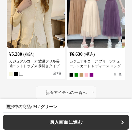
¥
5,280
¥
6,630
(税込)
(税込)
カジュアルコーデ 波縁フリル長
カジュアルコーデ プリーツチュ
袖ニットトップス 前開きタイプ
ールスカート レディース ロング
丈
全
3
色
全
6
色
›
新着アイテムの一覧へ
選択中の商品: M / グリーン
お支払い方法について
購入画面に進む
お支払いは、クレジットカード・コンビニ/銀行振り込