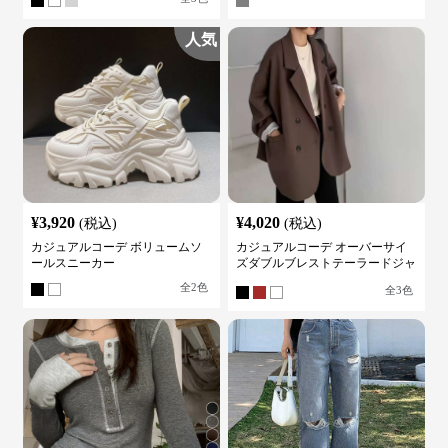
人気
¥
3,920
¥
4,020
(税込)
(税込)
カジュアルコーデ ボリュームソ
カジュアルコーデ オーバーサイ
ールスニーカー
ズダブルブレストテーラードジャ
ケット
全
2
色
全
3
色