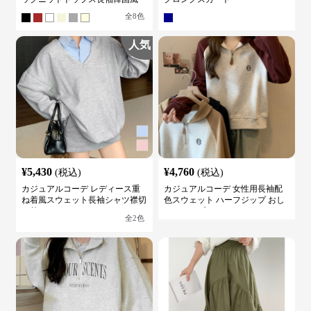
全
8
色
人気
¥
5,430
¥
4,760
(税込)
(税込)
カジュアルコーデ レディース重
カジュアルコーデ 女性用長袖配
ね着風スウェット長袖シャツ襟切
色スウェット ハーフジップ おし
り替え
ゃれトップス
全
2
色