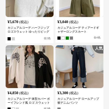
¥
5,670
¥
3,040
(税込)
(税込)
カジュアルコーデ ハーフジップ
カジュアルコーデ ティアードギ
ロゴスウェット ゆったりビッグ
ャザーロングスカート
シルエット
全
4
色
全
2
色
人気
¥
4,850
¥
3,300
(税込)
(税込)
カジュアルコーデ 体型カバー ボ
カジュアルコーデ ロールアップ
ーイフレンド風 ロゴ スウェット
裾デニムパンツ
全
3
色