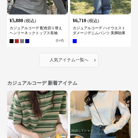
¥
5,880
¥
6,710
(税込)
(税込)
カジュアルコーデ 配色切り替え
カジュアルコーデ ハイウエスト
ヘンリーネックトップス長袖
ダメージデニムパンツ 美脚効果
全
4
色
›
人気アイテム一覧へ
カジュアルコーデ 新着アイテム