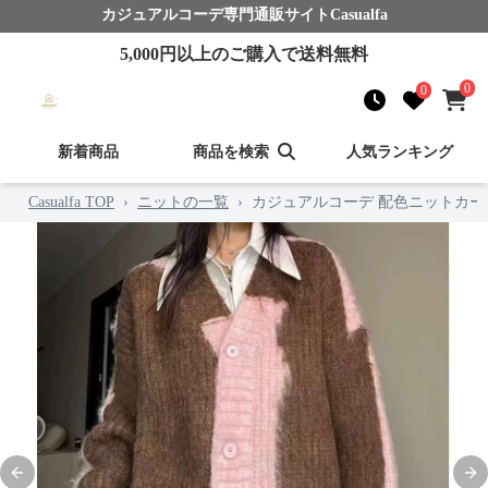
カジュアルコーデ
専門通販サイト
Casualfa
5,000
円以上のご購入で送料無料
0
0
新着商品
商品を検索
人気ランキング
Casualfa TOP
›
ニットの一覧
›
カジュアルコーデ 配色ニットカー
Previous slide
Nex