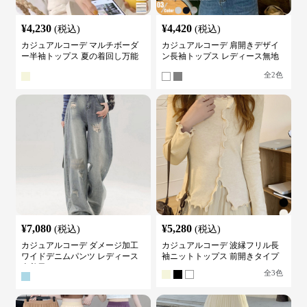
¥
4,230
¥
4,420
(税込)
(税込)
カジュアルコーデ マルチボーダ
カジュアルコーデ 肩開きデザイ
ー半袖トップス 夏の着回し万能
ン長袖トップス レディース無地
カットソー
カットソー
全
2
色
¥
7,080
¥
5,280
(税込)
(税込)
カジュアルコーデ ダメージ加工
カジュアルコーデ 波縁フリル長
ワイドデニムパンツ レディース
袖ニットトップス 前開きタイプ
古着風
全
3
色