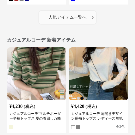
›
人気アイテム一覧へ
カジュアルコーデ 新着アイテム
¥
4,230
¥
4,420
(税込)
(税込)
カジュアルコーデ マルチボーダ
カジュアルコーデ 肩開きデザイ
ー半袖トップス 夏の着回し万能
ン長袖トップス レディース無地
カットソー
カットソー
全
2
色