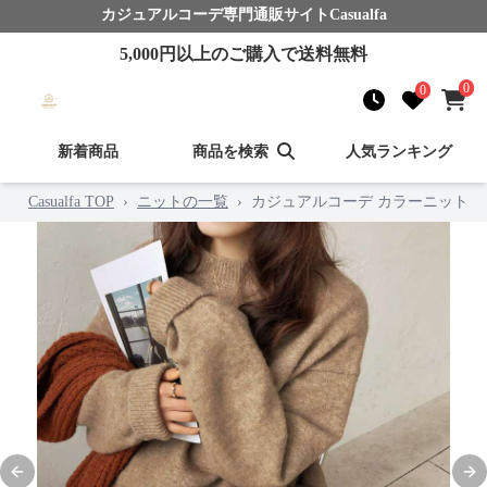
カジュアルコーデ
専門通販サイト
Casualfa
5,000
円以上のご購入で送料無料
0
0
新着商品
商品を検索
人気ランキング
Casualfa TOP
›
ニットの一覧
›
カジュアルコーデ カラーニット
Previous slide
Nex