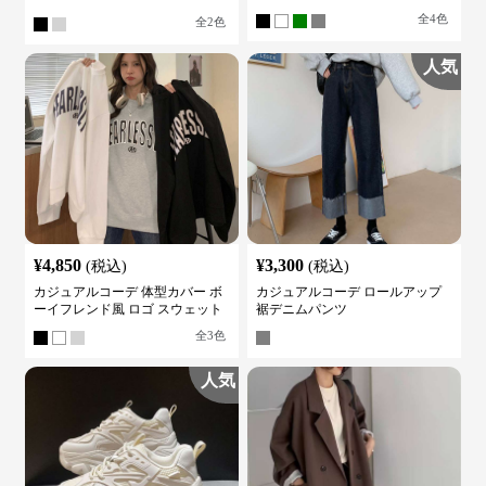
全
2
色
人気
¥
4,850
¥
3,300
(税込)
(税込)
カジュアルコーデ 体型カバー ボ
カジュアルコーデ ロールアップ
ーイフレンド風 ロゴ スウェット
裾デニムパンツ
全
3
色
人気