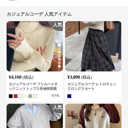
カジュアルコーデ 人気アイテム
人気
¥
4,160
¥
3,800
(税込)
(税込)
カジュアルコーデ フリルハイネ
カジュアルコーデ レトロチェッ
ックニットトップス長袖韓国風
クロングスカート
全
8
色
人気