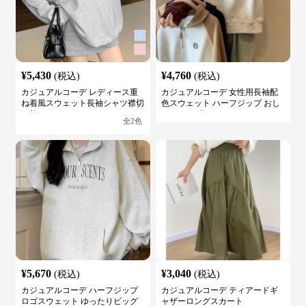
¥
5,430
¥
4,760
(税込)
(税込)
カジュアルコーデ レディース重
カジュアルコーデ 女性用長袖配
ね着風スウェット長袖シャツ襟切
色スウェット ハーフジップ おし
り替え
ゃれトップス
全
2
色
¥
5,670
¥
3,040
(税込)
(税込)
カジュアルコーデ ハーフジップ
カジュアルコーデ ティアードギ
ロゴスウェット ゆったりビッグ
ャザーロングスカート
シルエット
全
4
色