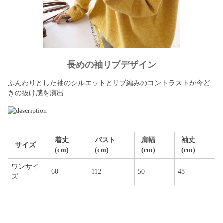
長めの袖リブデザイン
ふんわりとした袖のシルエットとリブ編みのコントラストが今ど
きの抜け感を演出
着丈
バスト
肩幅
袖丈
サイズ
(cm)
(cm)
(cm)
(cm)
ワンサイ
60
112
50
48
ズ
■発送日