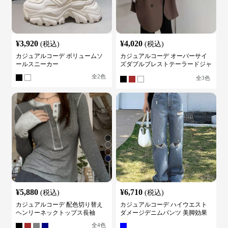
¥
3,920
¥
4,020
(税込)
(税込)
カジュアルコーデ ボリュームソ
カジュアルコーデ オーバーサイ
ールスニーカー
ズダブルブレストテーラードジャ
ケット
全
2
色
全
3
色
¥
5,880
¥
6,710
(税込)
(税込)
カジュアルコーデ 配色切り替え
カジュアルコーデ ハイウエスト
ヘンリーネックトップス長袖
ダメージデニムパンツ 美脚効果
全
4
色