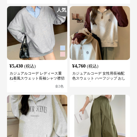
人気
¥
5,430
¥
4,760
(税込)
(税込)
カジュアルコーデ レディース重
カジュアルコーデ 女性用長袖配
ね着風スウェット長袖シャツ襟切
色スウェット ハーフジップ おし
り替え
ゃれトップス
全
2
色