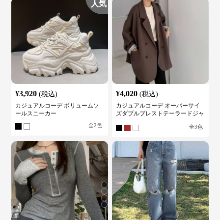
人気
¥
3,920
¥
4,020
(税込)
(税込)
カジュアルコーデ ボリュームソ
カジュアルコーデ オーバーサイ
ールスニーカー
ズダブルブレストテーラードジャ
ケット
全
2
色
全
3
色