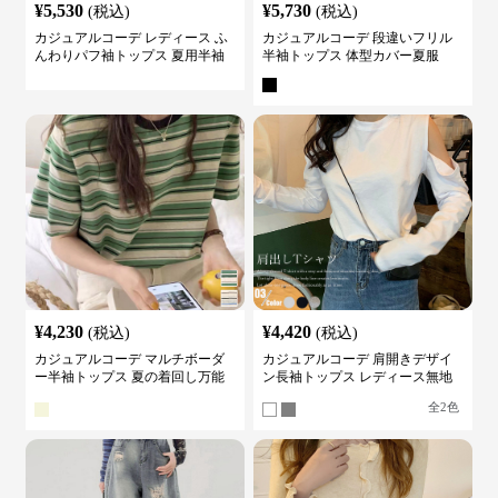
¥
5,530
¥
5,730
(税込)
(税込)
カジュアルコーデ レディース ふ
カジュアルコーデ 段違いフリル
んわりパフ袖トップス 夏用半袖
半袖トップス 体型カバー夏服
カットソー
¥
4,230
¥
4,420
(税込)
(税込)
カジュアルコーデ マルチボーダ
カジュアルコーデ 肩開きデザイ
ー半袖トップス 夏の着回し万能
ン長袖トップス レディース無地
カットソー
カットソー
全
2
色