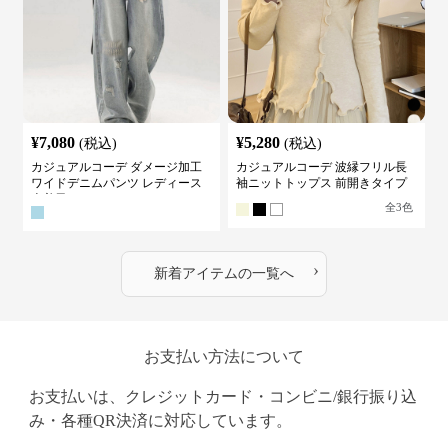
¥
7,080
¥
5,280
(税込)
(税込)
カジュアルコーデ ダメージ加工
カジュアルコーデ 波縁フリル長
ワイドデニムパンツ レディース
袖ニットトップス 前開きタイプ
古着風
全
3
色
›
新着アイテムの一覧へ
お支払い方法について
お支払いは、クレジットカード・コンビニ/銀行振り込
み・各種QR決済に対応しています。