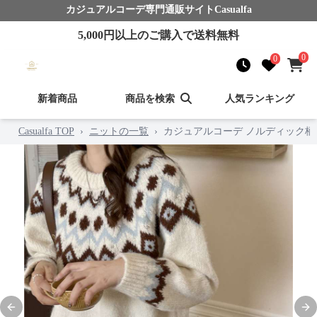
カジュアルコーデ
専門通販サイト
Casualfa
5,000
円以上のご購入で送料無料
0
0
新着商品
商品を検索
人気ランキング
Casualfa TOP
›
ニットの一覧
›
カジュアルコーデ ノルディック柄
Previous slide
Nex