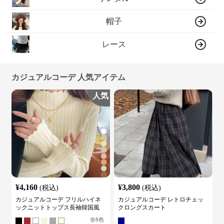
帽子
レース
カジュアルコーデ 人気アイテム
人気
¥
4,160
¥
3,800
(税込)
(税込)
カジュアルコーデ フリルハイネ
カジュアルコーデ レトロチェッ
ックニットトップス長袖韓国風
クロングスカート
全
8
色