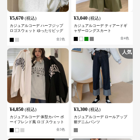
¥
5,670
¥
3,040
(税込)
(税込)
カジュアルコーデ ハーフジップ
カジュアルコーデ ティアードギ
ロゴスウェット ゆったりビッグ
ャザーロングスカート
シルエット
全
4
色
全
2
色
人気
¥
4,850
¥
3,300
(税込)
(税込)
カジュアルコーデ 体型カバー ボ
カジュアルコーデ ロールアップ
ーイフレンド風 ロゴ スウェット
裾デニムパンツ
全
3
色