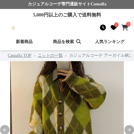
カジュアルコーデ
専門通販サイト
Casualfa
5,000
円以上のご購入で送料無料
0
0
新着商品
商品を検索
人気ランキング
Casualfa TOP
›
ニットの一覧
›
カジュアルコーデ アーガイル柄
Previous slide
Nex