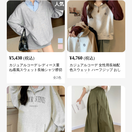
人気
¥
5,430
¥
4,760
(税込)
(税込)
カジュアルコーデ レディース重
カジュアルコーデ 女性用長袖配
ね着風スウェット長袖シャツ襟切
色スウェット ハーフジップ おし
り替え
ゃれトップス
全
2
色