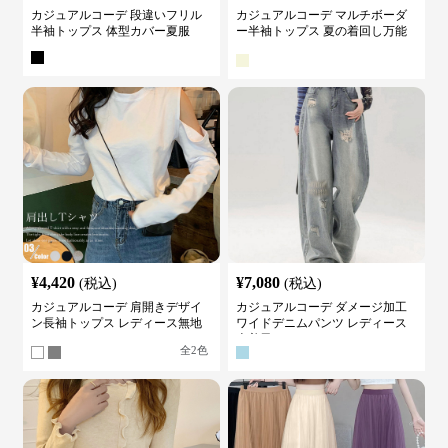
カジュアルコーデ 段違いフリル
カジュアルコーデ マルチボーダ
半袖トップス 体型カバー夏服
ー半袖トップス 夏の着回し万能
カットソー
¥
4,420
¥
7,080
(税込)
(税込)
カジュアルコーデ 肩開きデザイ
カジュアルコーデ ダメージ加工
ン長袖トップス レディース無地
ワイドデニムパンツ レディース
カットソー
古着風
全
2
色