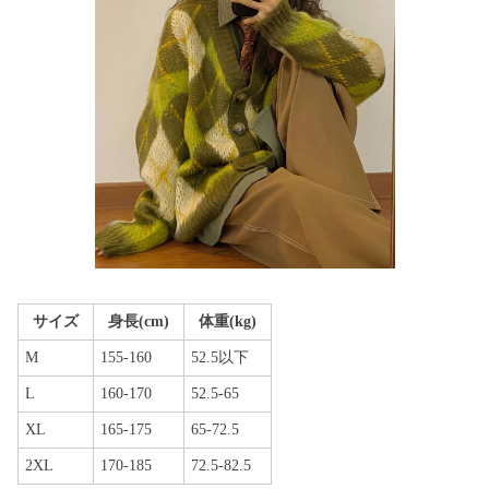
サイズ
身長(cm)
体重(kg)
M
155-160
52.5以下
L
160-170
52.5-65
XL
165-175
65-72.5
2XL
170-185
72.5-82.5