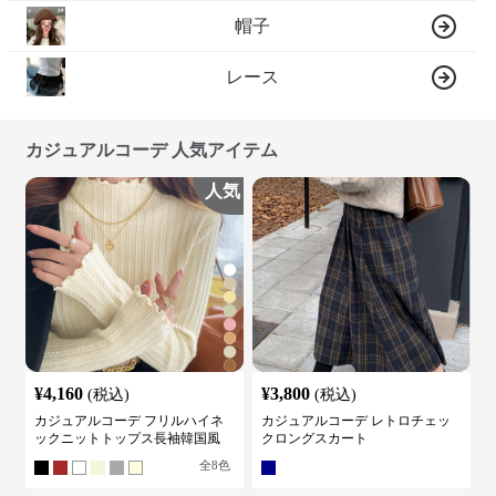
帽子
レース
カジュアルコーデ 人気アイテム
人気
¥
4,160
¥
3,800
(税込)
(税込)
カジュアルコーデ フリルハイネ
カジュアルコーデ レトロチェッ
ックニットトップス長袖韓国風
クロングスカート
全
8
色