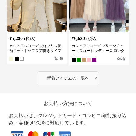
¥
5,280
¥
6,630
(税込)
(税込)
カジュアルコーデ 波縁フリル長
カジュアルコーデ プリーツチュ
袖ニットトップス 前開きタイプ
ールスカート レディース ロング
丈
全
3
色
全
6
色
›
新着アイテムの一覧へ
お支払い方法について
お支払いは、クレジットカード・コンビニ/銀行振り込
み・各種QR決済に対応しています。