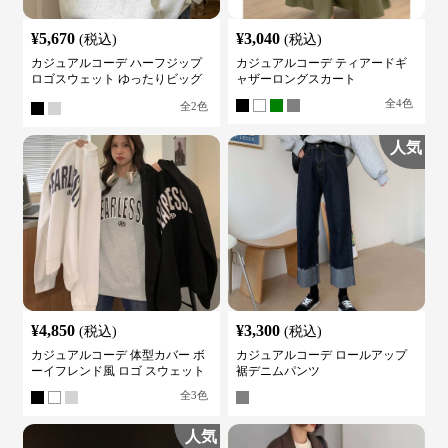
¥
5,670
¥
3,040
(税込)
(税込)
カジュアルコーデ ハーフジップ
カジュアルコーデ ティアードギ
ロゴスウェット ゆったりビッグ
ャザーロングスカート
シルエット
全
4
色
全
2
色
人気
¥
4,850
¥
3,300
(税込)
(税込)
カジュアルコーデ 体型カバー ボ
カジュアルコーデ ロールアップ
ーイフレンド風 ロゴ スウェット
裾デニムパンツ
全
3
色
人気