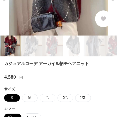
カジュアルコーデ アーガイル柄モヘアニット
4,580
円
サイズ
S
M
L
XL
2XL
カラー