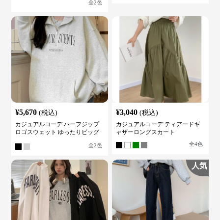
全
2
色
¥
5,670
¥
3,040
(税込)
(税込)
カジュアルコーデ ハーフジップ
カジュアルコーデ ティアードギ
ロゴスウェット ゆったりビッグ
ャザーロングスカート
シルエット
全
4
色
全
2
色
人気