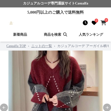
カジュアルコーデ
専門通販サイト
Casualfa
5,000
円以上のご購入で送料無料
0
0
新着商品
商品を検索
人気ランキング
Casualfa TOP
›
ニットの一覧
›
カジュアルコーデ アーガイル柄モ
Previous slide
Nex