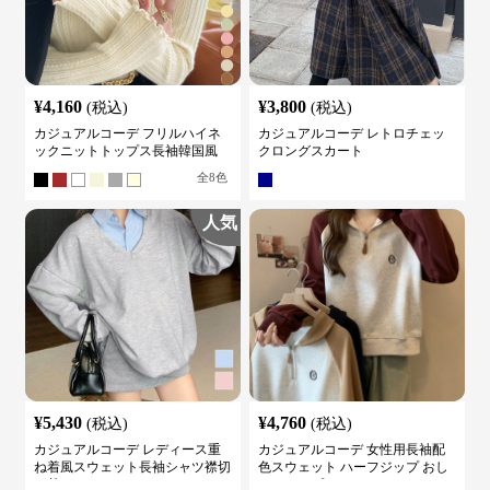
¥
4,160
¥
3,800
(税込)
(税込)
カジュアルコーデ フリルハイネ
カジュアルコーデ レトロチェッ
ックニットトップス長袖韓国風
クロングスカート
全
8
色
人気
¥
5,430
¥
4,760
(税込)
(税込)
カジュアルコーデ レディース重
カジュアルコーデ 女性用長袖配
ね着風スウェット長袖シャツ襟切
色スウェット ハーフジップ おし
り替え
ゃれトップス