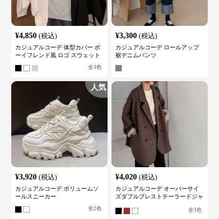
¥
4,850
¥
3,300
(税込)
(税込)
カジュアルコーデ 体型カバー ボ
カジュアルコーデ ロールアップ
ーイフレンド風 ロゴ スウェット
裾デニムパンツ
全
3
色
人気
¥
3,920
¥
4,020
(税込)
(税込)
カジュアルコーデ ボリュームソ
カジュアルコーデ オーバーサイ
ールスニーカー
ズダブルブレストテーラードジャ
ケット
全
2
色
全
3
色