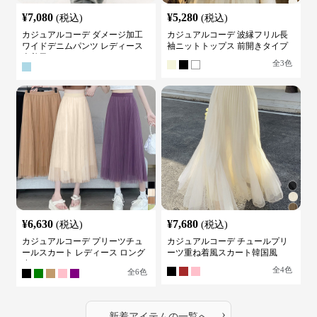
¥
7,080
¥
5,280
(税込)
(税込)
カジュアルコーデ ダメージ加工
カジュアルコーデ 波縁フリル長
ワイドデニムパンツ レディース
袖ニットトップス 前開きタイプ
古着風
全
3
色
¥
6,630
¥
7,680
(税込)
(税込)
カジュアルコーデ プリーツチュ
カジュアルコーデ チュールプリ
ールスカート レディース ロング
ーツ重ね着風スカート韓国風
丈
全
4
色
全
6
色
›
新着アイテムの一覧へ