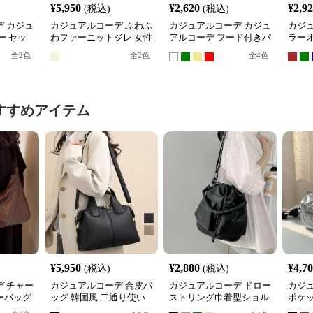
¥
5,950
¥
2,620
¥
2,9
(税込)
(税込)
 カジュ
カジュアルコーデ ふわふ
カジュアルコーデ カジュ
カジ
ー セッ
わファーニットジレ 女性
アルコーデ フード付きパ
ラー
用秋冬アウター
イピングデザインブルゾ
カー
全
2
色
全
2
色
全
4
色
ン
すすめアイテム
¥
5,950
¥
2,880
¥
4,7
(税込)
(税込)
 チャー
カジュアルコーデ 合皮バ
カジュアルコーデ ドロー
カジ
ーバッグ
ッグ 韓国風 二通り使い
ストリング巾着型ショル
ポケ
ショルダー
ダーバッグ
グ