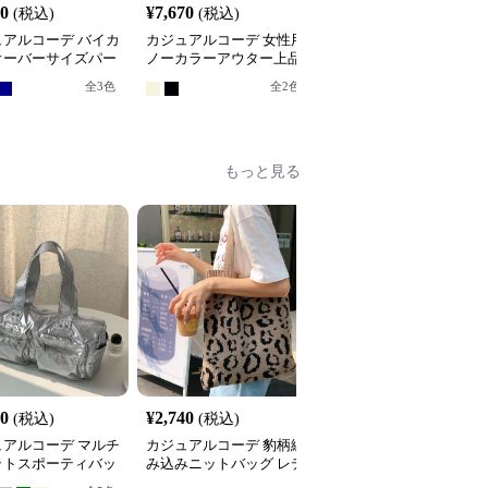
20
¥
7,670
¥
8,600
(税込)
(税込)
(税込)
ュアルコーデ バイカ
カジュアルコーデ 女性用
カジュアルコーデ 女性
オーバーサイズパー
ノーカラーアウター上品
ふわふわボア素材ノーカ
パイピング通勤コート
ラーアウター防寒上品コ
全
3
色
全
2
色
全
2
色
ート
もっと見る
00
¥
2,740
¥
3,950
(税込)
(税込)
(税込)
ュアルコーデ マルチ
カジュアルコーデ 豹柄編
カジュアルコーデ 多機
ットスポーティバッ
み込みニットバッグ レデ
コンパクトメッセンジャ
ィース トートバッグ 収
ーバッグ