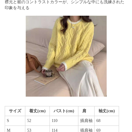
襟元と裾のコントラストカラーが、シンプルな中にも洗練された
印象を与える
サイズ
着丈(cm)
バスト(cm)
肩
袖丈(cm)
S
52
110
插肩袖
68
M
53
114
插肩袖
69