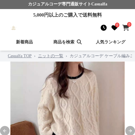
カジュアルコーデ
専門通販サイト
Casualfa
5,000
円以上のご購入で送料無料
0
0
新着商品
商品を検索
人気ランキング
Casualfa TOP
›
ニットの一覧
›
カジュアルコーデ ケーブル編みニ
Previous slide
Nex